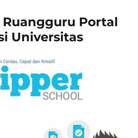
 Ruangguru Portal
i Universitas