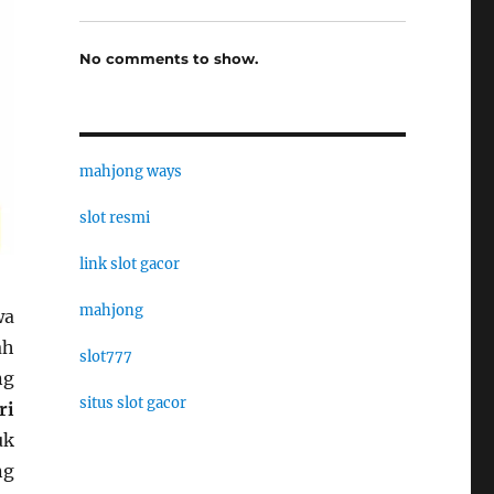
No comments to show.
mahjong ways
slot resmi
link slot gacor
mahjong
wa
ah
slot777
ng
situs slot gacor
ri
uk
ng