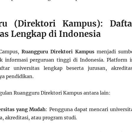
ru (Direktori Kampus): Dafta
tas Lengkap di Indonesia
 Campus,
Ruangguru Direktori Kampus
menjadi sumb
k informasi perguruan tinggi di Indonesia. Platform i
tar universitas lengkap beserta jurusan, akreditas
aya pendidikan.
ulan Ruangguru Direktori Kampus antara lain:
ersitas yang Mudah
: Pengguna dapat mencari universit
, akreditasi, atau program studi.