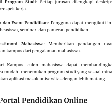
il Program Studi
: Setiap jurusan dilengkapi deskrips
prospek kerja.
a dan Event Pendidikan
: Pengguna dapat mengikuti in
 beasiswa, seminar, dan pameran pendidikan.
estimoni Mahasiswa
: Memberikan pandangan nya
pan kampus dari pengalaman mahasiswa.
ori Kampus, calon mahasiswa dapat membandingk
ara mudah, menemukan program studi yang sesuai mina
an aplikasi masuk universitas dengan lebih matang.
Portal Pendidikan Online