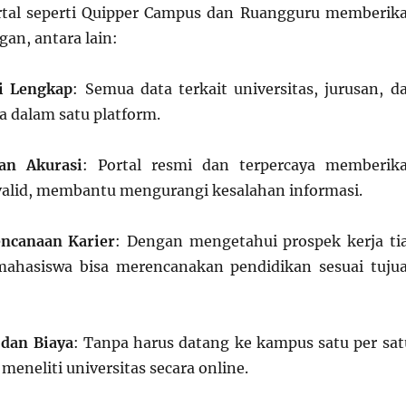
tal seperti Quipper Campus dan Ruangguru memberik
an, antara lain:
i Lengkap
: Semua data terkait universitas, jurusan, d
a dalam satu platform.
an Akurasi
: Portal resmi dan terpercaya memberik
valid, membantu mengurangi kesalahan informasi.
ncanaan Karier
: Dengan mengetahui prospek kerja ti
 mahasiswa bisa merencanakan pendidikan sesuai tuju
 dan Biaya
: Tanpa harus datang ke kampus satu per sat
eneliti universitas secara online.