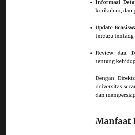
Informasi Deta
kurikulum, dan 
Update Beasisw
terbaru tentang
Review dan T
tentang kehidu
Dengan Direkt
universitas sec
dan mempersiapk
Manfaat 