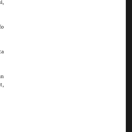
i,
fo
ta
an
t,