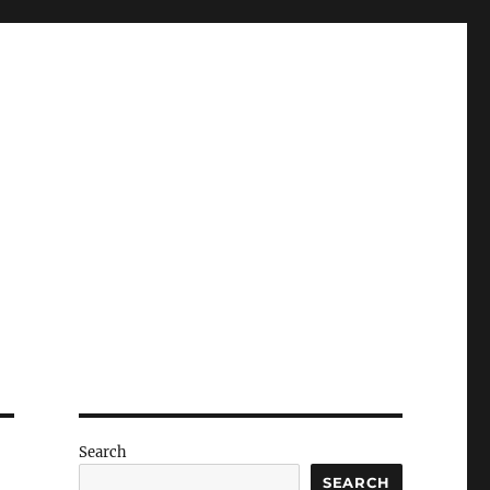
Search
SEARCH