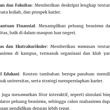
an dan Fakultas
: Memberikan deskripsi lengkap tenta
ata kuliah, dan prospek karier.
antuan Finansial
: Menampilkan peluang beasiswa da
itas, baik di dalam maupun luar negeri.
s dan Ekstrakurikuler
: Memberikan wawasan tenta
siswa di kampus, termasuk organisasi dan klub ya
l Edukasi
: Konten tambahan berupa panduan memil
suk universitas, serta strategi mempersiapkan karier.
juga menawarkan fitur interaktif, seperti simulasi bia
ulator peluang beasiswa, sehingga calon mahasiswa dap
an pendidikan dengan lebih tepat.