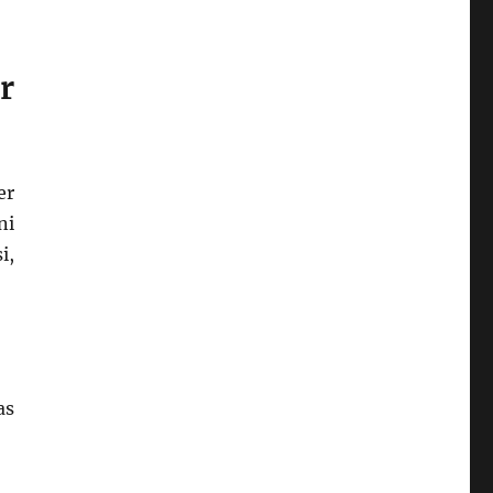
r
er
ni
i,
as