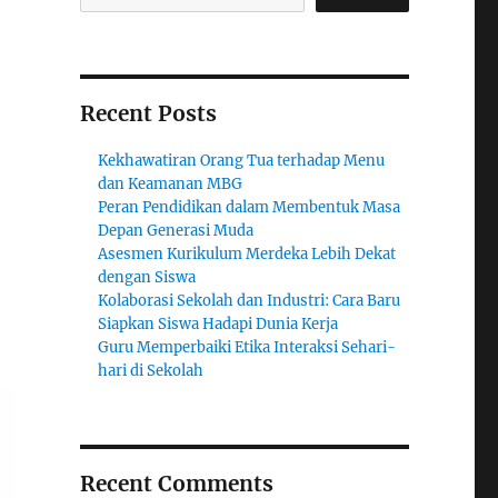
Recent Posts
Kekhawatiran Orang Tua terhadap Menu
dan Keamanan MBG
Peran Pendidikan dalam Membentuk Masa
Depan Generasi Muda
Asesmen Kurikulum Merdeka Lebih Dekat
dengan Siswa
Kolaborasi Sekolah dan Industri: Cara Baru
Siapkan Siswa Hadapi Dunia Kerja
Guru Memperbaiki Etika Interaksi Sehari-
hari di Sekolah
Recent Comments