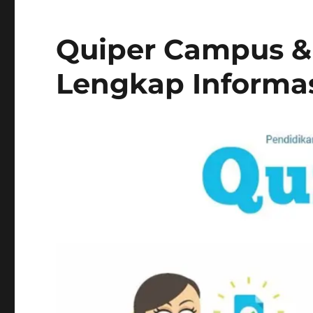
Quiper Campus &
Lengkap Informas