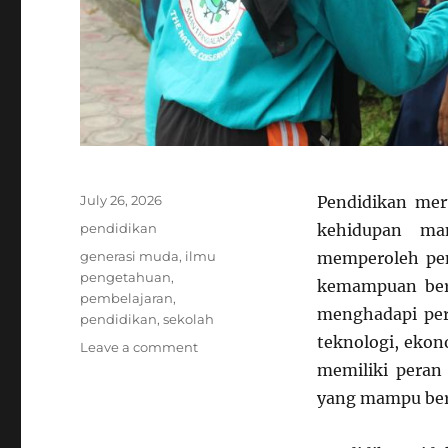
Posted
July 26, 2026
Pendidikan mer
on
Categories
pendidikan
kehidupan man
Tags
generasi muda
,
ilmu
memperoleh pen
pengetahuan
,
kemampuan berp
pembelajaran
,
menghadapi pe
pendidikan
,
sekolah
teknologi, ekon
on
Leave a comment
Peran
memiliki peran
Pendidikan
yang mampu ber
dalam
Membentuk