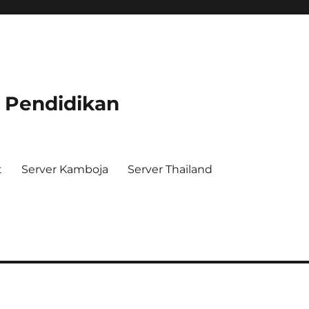
r Pendidikan
t
Server Kamboja
Server Thailand