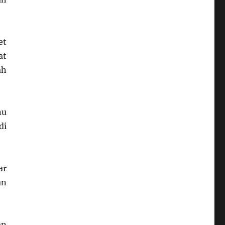
et
at
ah
nu
di
ar
an
an