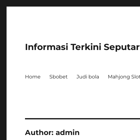
Informasi Terkini Seputa
Home
Sbobet
Judi bola
Mahjong Slo
Author:
admin