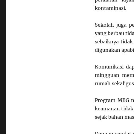
kontaminasi.
Sekolah juga p
yang berbau tid
sebaiknya tida
digunakan apabi
Komunikasi dap
mingguan memu
rumah sekaligus
Program MBG me
keamanan tidak 
sejak bahan ma
Dengan pendataa