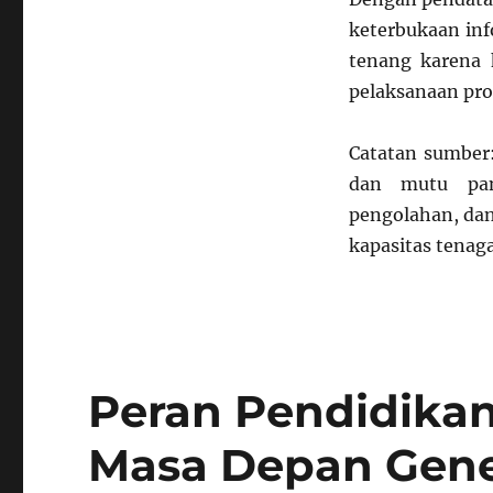
keterbukaan inf
tenang karena 
pelaksanaan pr
Catatan sumber
dan mutu pan
pengolahan, dan
kapasitas tenag
Peran Pendidika
Masa Depan Gene