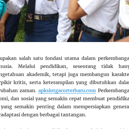
upakan salah satu fondasi utama dalam perkembang
usia. Melalui pendidikan, seseorang tidak han
getahuan akademik, tetapi juga membangun karakte
ikir kritis, serta keterampilan yang dibutuhkan dal
rubahan zaman.
apkslotgacorterbaru.com
Perkembang
omi, dan sosial yang semakin cepat membuat pendidik
 yang semakin penting dalam mempersiapkan genera
adaptasi dengan berbagai tantangan.