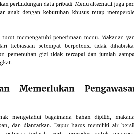
an perlindungan data pribadi. Menu alternatif juga per
agar anak dengan kebutuhan khusus tetap memperol
wa turut memengaruhi penerimaan menu. Makanan ya
ari kebiasaan setempat berpotensi tidak dihabiska
uan pemenuhan gizi tidak tercapai dan jumlah samp
gkat.
han Memerlukan Pengawasa
hak mengetahui bagaimana bahan dipilih, makan
pan, dan diantarkan. Dapur harus memiliki air bersi
k, petugas terlatih, serta prosedur untuk menceg