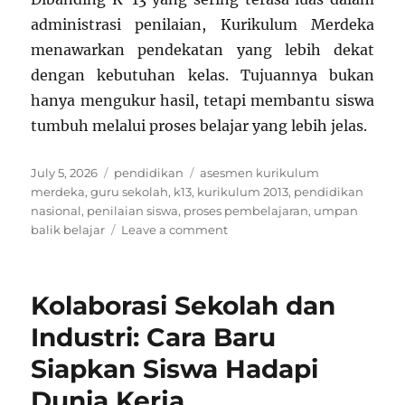
administrasi penilaian, Kurikulum Merdeka
menawarkan pendekatan yang lebih dekat
dengan kebutuhan kelas. Tujuannya bukan
hanya mengukur hasil, tetapi membantu siswa
tumbuh melalui proses belajar yang lebih jelas.
Posted
Categories
Tags
July 5, 2026
pendidikan
asesmen kurikulum
on
merdeka
,
guru sekolah
,
k13
,
kurikulum 2013
,
pendidikan
nasional
,
penilaian siswa
,
proses pembelajaran
,
umpan
on
balik belajar
Leave a comment
Asesmen
Kurikulum
Merdeka
Kolaborasi Sekolah dan
Lebih
Dekat
Industri: Cara Baru
dengan
Siapkan Siswa Hadapi
Siswa
Dunia Kerja