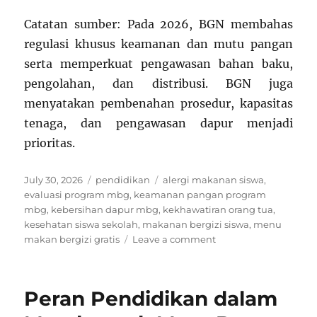
Catatan sumber: Pada 2026, BGN membahas
regulasi khusus keamanan dan mutu pangan
serta memperkuat pengawasan bahan baku,
pengolahan, dan distribusi. BGN juga
menyatakan pembenahan prosedur, kapasitas
tenaga, dan pengawasan dapur menjadi
prioritas.
Posted
Categories
Tags
July 30, 2026
pendidikan
alergi makanan siswa
,
on
evaluasi program mbg
,
keamanan pangan program
mbg
,
kebersihan dapur mbg
,
kekhawatiran orang tua
,
kesehatan siswa sekolah
,
makanan bergizi siswa
,
menu
on
makan bergizi gratis
Leave a comment
Kekhawatiran
Orang
Tua
Peran Pendidikan dalam
terhadap
Menu