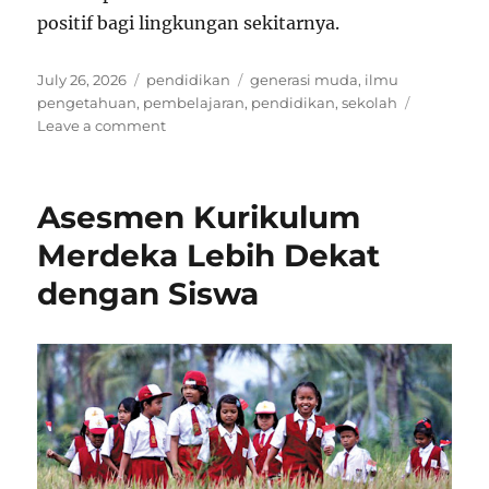
positif bagi lingkungan sekitarnya.
Posted
Categories
Tags
July 26, 2026
pendidikan
generasi muda
,
ilmu
on
pengetahuan
,
pembelajaran
,
pendidikan
,
sekolah
on
Leave a comment
Peran
Pendidikan
dalam
Asesmen Kurikulum
Membentuk
Masa
Merdeka Lebih Dekat
Depan
dengan Siswa
Generasi
Muda