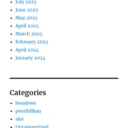
July 2025
June 2025
May 2025
April 2025
March 2025
February 2025
April 2024
January 2024
Categories
beasiswa
pendidikan
slot
Uncategorized