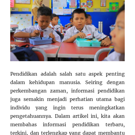
Pendidikan adalah salah satu aspek penting
dalam kehidupan manusia. Seiring dengan
perkembangan zaman, informasi pendidikan
juga semakin menjadi perhatian utama bagi
individu yang ingin terus meningkatkan
pengetahuannya. Dalam artikel ini, kita akan
membahas informasi pendidikan terbaru,
terkini, dan terlengkap yang dapat membantu