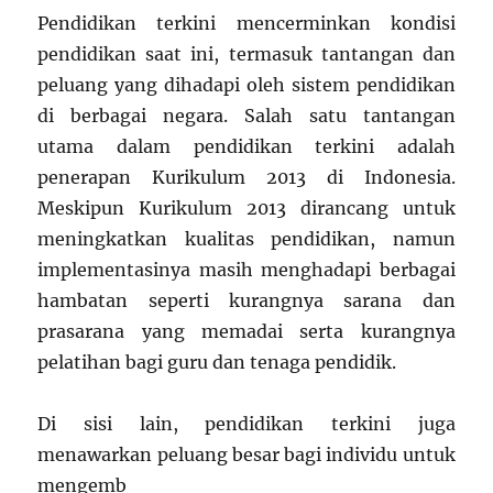
Pendidikan terkini mencerminkan kondisi
pendidikan saat ini, termasuk tantangan dan
peluang yang dihadapi oleh sistem pendidikan
di berbagai negara. Salah satu tantangan
utama dalam pendidikan terkini adalah
penerapan Kurikulum 2013 di Indonesia.
Meskipun Kurikulum 2013 dirancang untuk
meningkatkan kualitas pendidikan, namun
implementasinya masih menghadapi berbagai
hambatan seperti kurangnya sarana dan
prasarana yang memadai serta kurangnya
pelatihan bagi guru dan tenaga pendidik.
Di sisi lain, pendidikan terkini juga
menawarkan peluang besar bagi individu untuk
mengemb