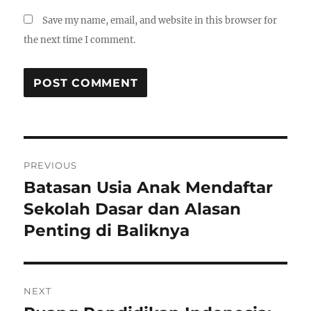
Save my name, email, and website in this browser for
the next time I comment.
Post
PREVIOUS
navigation
Batasan Usia Anak Mendaftar
Previous
post:
Sekolah Dasar dan Alasan
Penting di Baliknya
NEXT