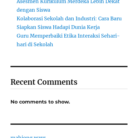
Asesmen Kurikulum Merdeka Lebih Dekat
dengan Siswa
Kolaborasi Sekolah dan Industri: Cara Baru
Siapkan Siswa Hadapi Dunia Kerja
Guru Memperbaiki Etika Interaksi Sehari-
hari di Sekolah
Recent Comments
No comments to show.
mahjong ways