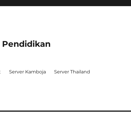
r Pendidikan
t
Server Kamboja
Server Thailand