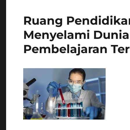
Ruang Pendidikan
Menyelami Dunia
Pembelajaran Ter