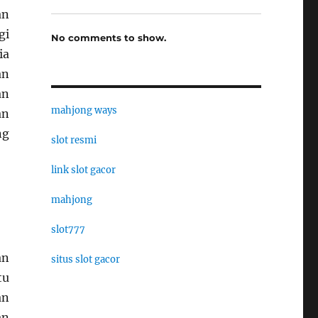
an
gi
No comments to show.
ia
an
an
mahjong ways
an
ng
slot resmi
link slot gacor
mahjong
slot777
an
situs slot gacor
tu
an
an