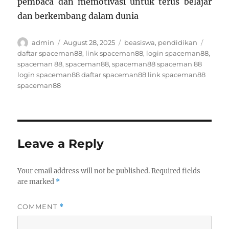
pembaca dan memotivasi untuk terus belajar
dan berkembang dalam dunia
Author
Posted
Categories
Tags
admin
August 28, 2025
beasiswa
,
pendidikan
on
daftar spaceman88
,
link spaceman88
,
login spaceman88
,
spaceman 88
,
spaceman88
,
spaceman88 spaceman 88
login spaceman88 daftar spaceman88 link spaceman88
spaceman88
Leave a Reply
Your email address will not be published.
Required fields
are marked
*
COMMENT
*