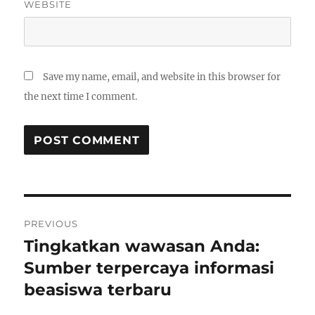
WEBSITE
Save my name, email, and website in this browser for
the next time I comment.
Post
PREVIOUS
navigation
Tingkatkan wawasan Anda:
Previous
post:
Sumber terpercaya informasi
beasiswa terbaru