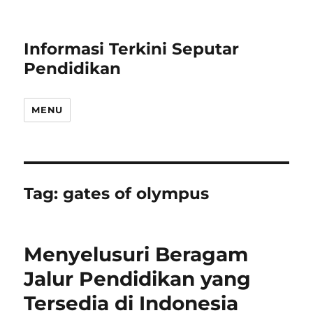
Informasi Terkini Seputar
Pendidikan
MENU
Tag:
gates of olympus
Menyelusuri Beragam
Jalur Pendidikan yang
Tersedia di Indonesia