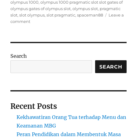
on
olympus 1000
,
olympus 1000 pragmatic slot slot gates of
olympus gates of olympus slot
,
olympus slot
,
pragmatic
slot
,
slot olympus
,
slot pragmatic
,
spaceman88
Leave a
on
comment
Menyelusuri
Beragam
Jalur
Pendidikan
yang
Search
Tersedia
di
SEARCH
Indonesia
Recent Posts
Kekhawatiran Orang Tua terhadap Menu dan
Keamanan MBG
Peran Pendidikan dalam Membentuk Masa