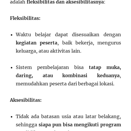
adalah
fleksibilitas dan aksesibilitasnya
:
Fleksibilitas:
Waktu belajar dapat disesuaikan dengan
kegiatan peserta
, baik bekerja, mengurus
keluarga, atau aktivitas lain.
Sistem pembelajaran bisa
tatap muka,
daring, atau kombinasi keduanya
,
memudahkan peserta dari berbagai lokasi.
Aksesibilitas:
Tidak ada batasan usia atau latar belakang,
sehingga
siapa pun bisa mengikuti program