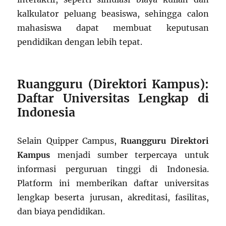
kalkulator peluang beasiswa, sehingga calon
mahasiswa dapat membuat keputusan
pendidikan dengan lebih tepat.
Ruangguru (Direktori Kampus):
Daftar Universitas Lengkap di
Indonesia
Selain Quipper Campus,
Ruangguru Direktori
Kampus
menjadi sumber terpercaya untuk
informasi perguruan tinggi di Indonesia.
Platform ini memberikan daftar universitas
lengkap beserta jurusan, akreditasi, fasilitas,
dan biaya pendidikan.