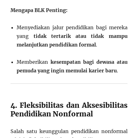
Mengapa BLK Penting:
Menyediakan jalur pendidikan bagi mereka
yang
tidak tertarik atau tidak mampu
melanjutkan pendidikan formal
.
Memberikan
kesempatan bagi dewasa atau
pemuda yang ingin memulai karier baru
.
4. Fleksibilitas dan Aksesibilitas
Pendidikan Nonformal
Salah satu keunggulan pendidikan nonformal