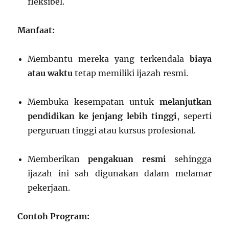
fleksibel.
Manfaat:
Membantu mereka yang terkendala
biaya
atau waktu
tetap memiliki ijazah resmi.
Membuka kesempatan untuk
melanjutkan
pendidikan ke jenjang lebih tinggi
, seperti
perguruan tinggi atau kursus profesional.
Memberikan
pengakuan resmi
sehingga
ijazah ini sah digunakan dalam melamar
pekerjaan.
Contoh Program: