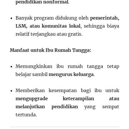
pendidikan nonformal
.
Banyak program didukung oleh
pemerintah,
LSM, atau komunitas lokal
, sehingga biaya
relatif terjangkau atau gratis.
Manfaat untuk Ibu Rumah Tangga:
Memungkinkan ibu rumah tangga tetap
belajar sambil
mengurus keluarga
.
Memberikan kesempatan bagi ibu untuk
mengupgrade keterampilan atau
melanjutkan pendidikan
yang sempat
tertunda.