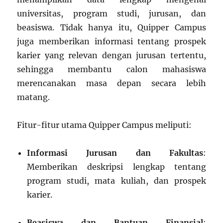
universitas, program studi, jurusan, dan
beasiswa. Tidak hanya itu, Quipper Campus
juga memberikan informasi tentang prospek
karier yang relevan dengan jurusan tertentu,
sehingga membantu calon mahasiswa
merencanakan masa depan secara lebih
matang.
Fitur-fitur utama Quipper Campus meliputi:
Informasi Jurusan dan Fakultas
:
Memberikan deskripsi lengkap tentang
program studi, mata kuliah, dan prospek
karier.
Beasiswa dan Bantuan Finansial
: