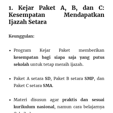
1. Kejar Paket A, B, dan C:
Kesempatan Mendapatkan
Ijazah Setara
Keunggulan:
Program Kejar Paket memberikan
kesempatan bagi siapa saja yang putus
sekolah
untuk tetap meraih ijazah.
Paket A setara
SD
, Paket B setara
SMP
, dan
Paket C setara
SMA
.
Materi disusun agar
praktis dan sesuai
kurikulum nasional
, namun cara belajarnya