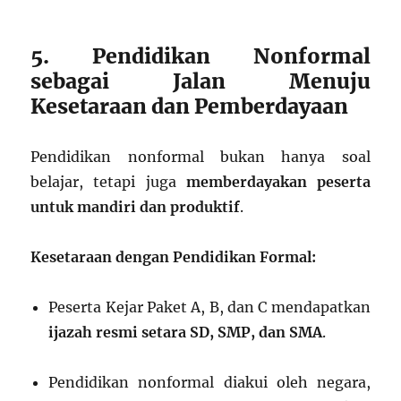
5. Pendidikan Nonformal
sebagai Jalan Menuju
Kesetaraan dan Pemberdayaan
Pendidikan nonformal bukan hanya soal
belajar, tetapi juga
memberdayakan peserta
untuk mandiri dan produktif
.
Kesetaraan dengan Pendidikan Formal:
Peserta Kejar Paket A, B, dan C mendapatkan
ijazah resmi setara SD, SMP, dan SMA
.
Pendidikan nonformal diakui oleh negara,