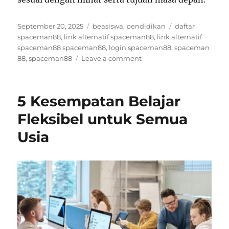
Posted
Categories
Tags
September 20, 2025
beasiswa
,
pendidikan
daftar
on
spaceman88
,
link alternatif spaceman88
,
link alternatif
spaceman88 spaceman88
,
login spaceman88
,
spaceman
on
88
,
spaceman88
Leave a comment
Quiper
Campus
&
5 Kesempatan Belajar
Ruangguru
Portal
Fleksibel untuk Semua
Lengkap
Usia
Informasi
Universitas