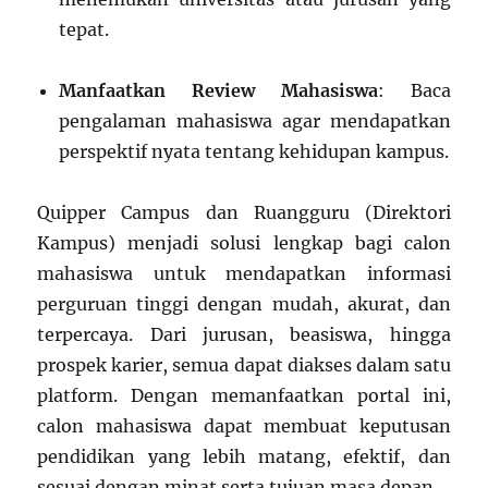
tepat.
Manfaatkan Review Mahasiswa
: Baca
pengalaman mahasiswa agar mendapatkan
perspektif nyata tentang kehidupan kampus.
Quipper Campus dan Ruangguru (Direktori
Kampus) menjadi solusi lengkap bagi calon
mahasiswa untuk mendapatkan informasi
perguruan tinggi dengan mudah, akurat, dan
terpercaya. Dari jurusan, beasiswa, hingga
prospek karier, semua dapat diakses dalam satu
platform. Dengan memanfaatkan portal ini,
calon mahasiswa dapat membuat keputusan
pendidikan yang lebih matang, efektif, dan
sesuai dengan minat serta tujuan masa depan.