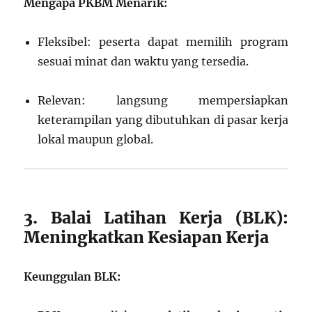
Mengapa PKBM Menarik:
Fleksibel: peserta dapat memilih program
sesuai minat dan waktu yang tersedia.
Relevan: langsung mempersiapkan
keterampilan yang dibutuhkan di pasar kerja
lokal maupun global.
3. Balai Latihan Kerja (BLK):
Meningkatkan Kesiapan Kerja
Keunggulan BLK: