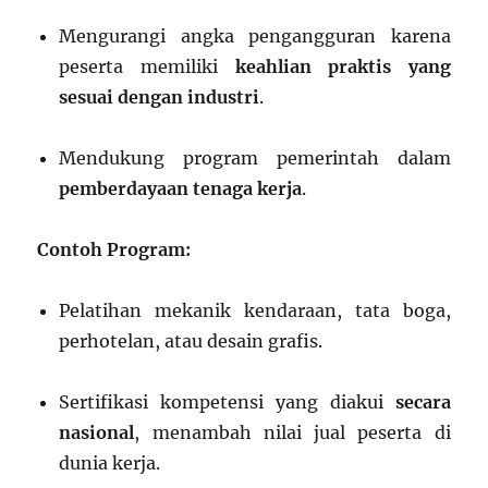
Mengurangi angka pengangguran karena
peserta memiliki
keahlian praktis yang
sesuai dengan industri
.
Mendukung program pemerintah dalam
pemberdayaan tenaga kerja
.
Contoh Program:
Pelatihan mekanik kendaraan, tata boga,
perhotelan, atau desain grafis.
Sertifikasi kompetensi yang diakui
secara
nasional
, menambah nilai jual peserta di
dunia kerja.