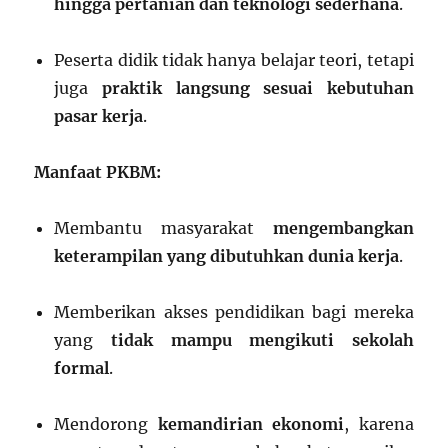
hingga pertanian dan teknologi sederhana
.
Peserta didik tidak hanya belajar teori, tetapi
juga
praktik langsung sesuai kebutuhan
pasar kerja
.
Manfaat PKBM:
Membantu masyarakat
mengembangkan
keterampilan yang dibutuhkan dunia kerja
.
Memberikan akses pendidikan bagi mereka
yang
tidak mampu mengikuti sekolah
formal
.
Mendorong
kemandirian ekonomi
, karena