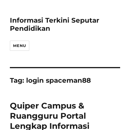
Informasi Terkini Seputar
Pendidikan
MENU
Tag:
login spaceman88
Quiper Campus &
Ruangguru Portal
Lengkap Informasi