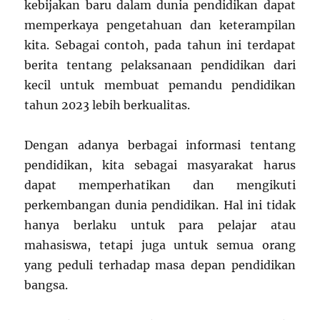
kebijakan baru dalam dunia pendidikan dapat
memperkaya pengetahuan dan keterampilan
kita. Sebagai contoh, pada tahun ini terdapat
berita tentang pelaksanaan pendidikan dari
kecil untuk membuat pemandu pendidikan
tahun 2023 lebih berkualitas.
Dengan adanya berbagai informasi tentang
pendidikan, kita sebagai masyarakat harus
dapat memperhatikan dan mengikuti
perkembangan dunia pendidikan. Hal ini tidak
hanya berlaku untuk para pelajar atau
mahasiswa, tetapi juga untuk semua orang
yang peduli terhadap masa depan pendidikan
bangsa.