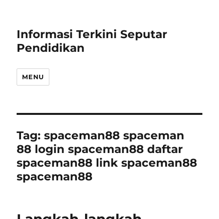
Informasi Terkini Seputar
Pendidikan
MENU
Tag:
spaceman88 spaceman
88 login spaceman88 daftar
spaceman88 link spaceman88
spaceman88