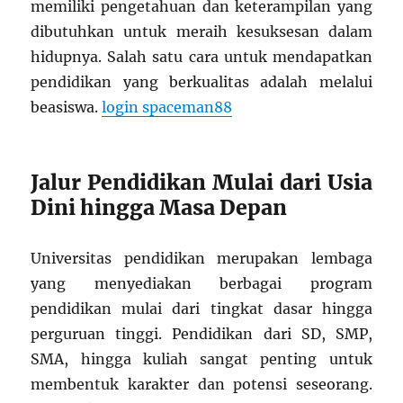
memiliki pengetahuan dan keterampilan yang
dibutuhkan untuk meraih kesuksesan dalam
hidupnya. Salah satu cara untuk mendapatkan
pendidikan yang berkualitas adalah melalui
beasiswa.
login spaceman88
Jalur Pendidikan Mulai dari Usia
Dini hingga Masa Depan
Universitas pendidikan merupakan lembaga
yang menyediakan berbagai program
pendidikan mulai dari tingkat dasar hingga
perguruan tinggi. Pendidikan dari SD, SMP,
SMA, hingga kuliah sangat penting untuk
membentuk karakter dan potensi seseorang.