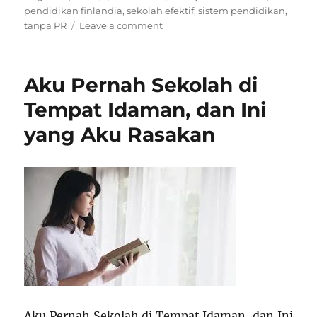
on
pendidikan finlandia
,
sekolah efektif
,
sistem pendidikan
,
on
tanpa PR
Leave a comment
Belajar
dari
Finlandia:
Aku Pernah Sekolah di
Sistem
Pendidikan
Tempat Idaman, dan Ini
Tanpa
yang Aku Rasakan
PR
tapi
Berprestasi
Tinggi
Aku Pernah Sekolah di Tempat Idaman, dan Ini