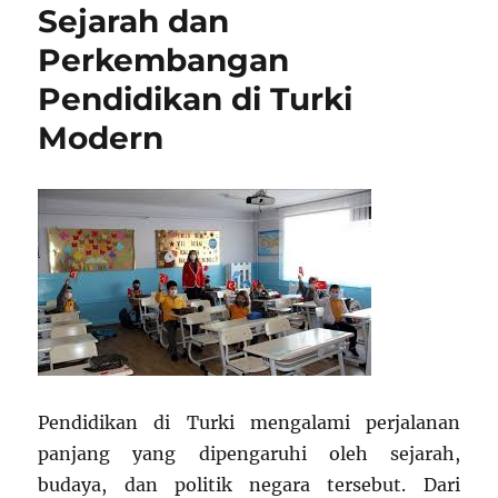
Sejarah dan
Rasa
Hormat
Perkembangan
Antar
Pendidikan di Turki
Murid
Cindo
Modern
dan
Pribumi
Pendidikan di Turki mengalami perjalanan
panjang yang dipengaruhi oleh sejarah,
budaya, dan politik negara tersebut. Dari