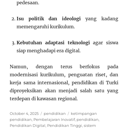
pedesaan.
Isu politik dan ideologi
yang kadang
memengaruhi kurikulum.
Kebutuhan adaptasi teknologi
agar siswa
siap menghadapi era digital.
Namun, dengan terus berfokus pada
modernisasi kurikulum, penguatan riset, dan
kerja sama internasional, pendidikan di Turki
diproyeksikan akan menjadi salah satu yang
terdepan di kawasan regional.
Posted
Categories
Tags
October 4, 2025
pendidikan
ketimpangan
on
pendidikan
,
Pembelajaran Inovatif
,
pendidikan
,
Pendidikan Digital
,
Pendidikan Tinggi
,
sistem