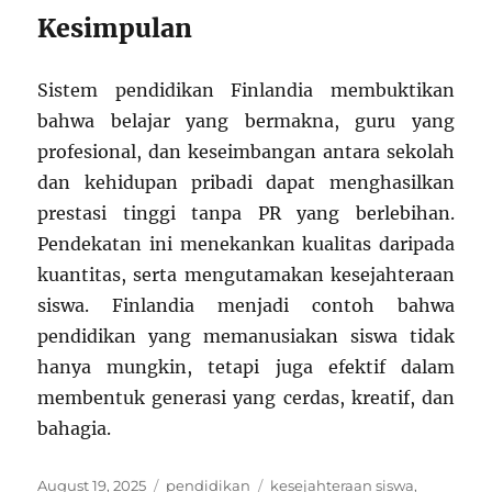
Kesimpulan
Sistem pendidikan Finlandia membuktikan
bahwa belajar yang bermakna, guru yang
profesional, dan keseimbangan antara sekolah
dan kehidupan pribadi dapat menghasilkan
prestasi tinggi tanpa PR yang berlebihan.
Pendekatan ini menekankan kualitas daripada
kuantitas, serta mengutamakan kesejahteraan
siswa. Finlandia menjadi contoh bahwa
pendidikan yang memanusiakan siswa tidak
hanya mungkin, tetapi juga efektif dalam
membentuk generasi yang cerdas, kreatif, dan
bahagia.
Posted
Categories
Tags
August 19, 2025
pendidikan
kesejahteraan siswa
,