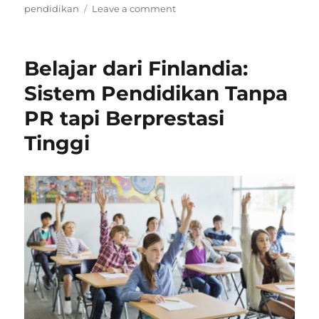
on
pendidikan
Leave a comment
Sejarah
dan
Perkembangan
Belajar dari Finlandia:
Pendidikan
di
Sistem Pendidikan Tanpa
Turki
PR tapi Berprestasi
Modern
Tinggi