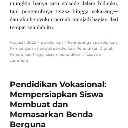
mungkin hanya satu episode dalam hidupku,
tapi pengaruhnya terasa hingga sekarang—
dan aku bersyukur pernah menjadi bagian dari
tempat seindah itu.
Posted
Categories
Tags
August 1, 2025
pendidikan
ketimpangan pendidikan
,
on
Pembelajaran Inovatif
,
pendidikan
,
Pendidikan Digital
,
Pendidikan Tinggi
,
sistem pendidikan
Leave a
on
comment
Aku
Pernah
Sekolah
Pendidikan Vokasional:
di
Tempat
Mempersiapkan Siswa
Idaman,
Membuat dan
dan
Ini
Memasarkan Benda
yang
Aku
Berguna
Rasakan