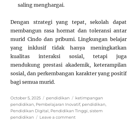
saling menghargai.
Dengan strategi yang tepat, sekolah dapat
membangun rasa hormat dan toleransi antar
murid Cindo dan pribumi. Lingkungan belajar
yang inklusif tidak hanya meningkatkan
kualitas interaksi sosial, tetapi juga
mendukung prestasi akademik, keterampilan
sosial, dan perkembangan karakter yang positif
bagi semua murid.
Posted
Categories
Tags
October 5, 2025
pendidikan
ketimpangan
on
pendidikan
,
Pembelajaran Inovatif
,
pendidikan
,
Pendidikan Digital
,
Pendidikan Tinggi
,
sistem
on
pendidikan
Leave a comment
Cara
Sekolah
Membangun