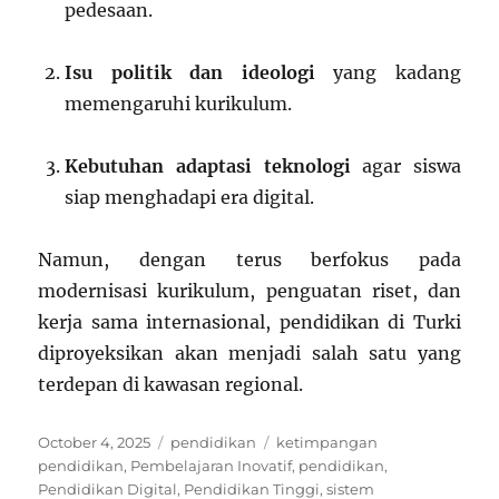
pedesaan.
Isu politik dan ideologi
yang kadang
memengaruhi kurikulum.
Kebutuhan adaptasi teknologi
agar siswa
siap menghadapi era digital.
Namun, dengan terus berfokus pada
modernisasi kurikulum, penguatan riset, dan
kerja sama internasional, pendidikan di Turki
diproyeksikan akan menjadi salah satu yang
terdepan di kawasan regional.
Posted
Categories
Tags
October 4, 2025
pendidikan
ketimpangan
on
pendidikan
,
Pembelajaran Inovatif
,
pendidikan
,
Pendidikan Digital
,
Pendidikan Tinggi
,
sistem