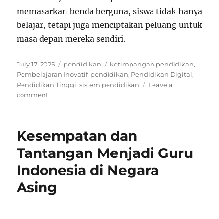
memasarkan benda berguna, siswa tidak hanya
belajar, tetapi juga menciptakan peluang untuk
masa depan mereka sendiri.
Posted
Categories
Tags
July 17, 2025
pendidikan
ketimpangan pendidikan
,
on
Pembelajaran Inovatif
,
pendidikan
,
Pendidikan Digital
,
Pendidikan Tinggi
,
sistem pendidikan
Leave a
on
comment
Pendidikan
Vokasional:
Mempersiapkan
Kesempatan dan
Siswa
Membuat
Tantangan Menjadi Guru
dan
Indonesia di Negara
Memasarkan
Benda
Asing
Berguna