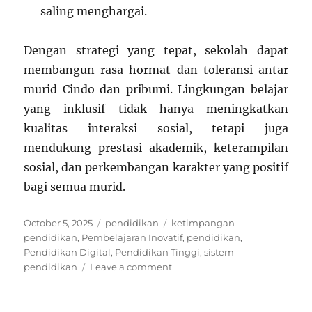
saling menghargai.
Dengan strategi yang tepat, sekolah dapat
membangun rasa hormat dan toleransi antar
murid Cindo dan pribumi. Lingkungan belajar
yang inklusif tidak hanya meningkatkan
kualitas interaksi sosial, tetapi juga
mendukung prestasi akademik, keterampilan
sosial, dan perkembangan karakter yang positif
bagi semua murid.
Posted
Categories
Tags
October 5, 2025
pendidikan
ketimpangan
on
pendidikan
,
Pembelajaran Inovatif
,
pendidikan
,
Pendidikan Digital
,
Pendidikan Tinggi
,
sistem
on
pendidikan
Leave a comment
Cara
Sekolah
Membangun