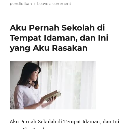
on
pendidikan
Leave a comment
Sejarah
dan
Perkembangan
Aku Pernah Sekolah di
Pendidikan
di
Tempat Idaman, dan Ini
Turki
yang Aku Rasakan
Modern
Aku Pernah Sekolah di Tempat Idaman, dan Ini