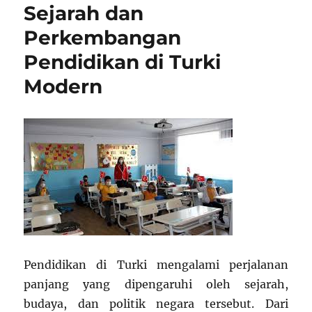
Sejarah dan
Rasa
Hormat
Perkembangan
Antar
Pendidikan di Turki
Murid
Cindo
Modern
dan
Pribumi
Pendidikan di Turki mengalami perjalanan
panjang yang dipengaruhi oleh sejarah,
budaya, dan politik negara tersebut. Dari