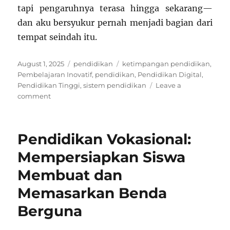
tapi pengaruhnya terasa hingga sekarang—
dan aku bersyukur pernah menjadi bagian dari
tempat seindah itu.
Posted
Categories
Tags
August 1, 2025
pendidikan
ketimpangan pendidikan
,
on
Pembelajaran Inovatif
,
pendidikan
,
Pendidikan Digital
,
Pendidikan Tinggi
,
sistem pendidikan
Leave a
on
comment
Aku
Pernah
Sekolah
Pendidikan Vokasional:
di
Tempat
Mempersiapkan Siswa
Idaman,
Membuat dan
dan
Ini
Memasarkan Benda
yang
Aku
Berguna
Rasakan