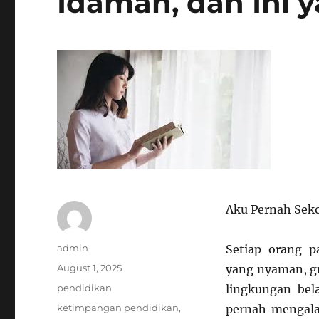
Idaman, dan Ini 
Aku Pernah Seko
Author
admin
Setiap orang 
Posted
August 1, 2025
yang nyaman, gu
on
Categories
pendidikan
lingkungan bel
Tags
ketimpangan pendidikan
,
pernah mengala