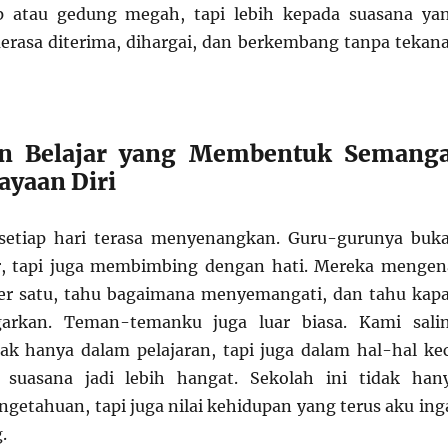
kap atau gedung megah, tapi lebih kepada suasana ya
rasa diterima, dihargai, dan berkembang tanpa tekan
n Belajar yang Membentuk Semanga
ayaan Diri
, setiap hari terasa menyenangkan. Guru-gurunya buk
, tapi juga membimbing dengan hati. Mereka mengen
per satu, tahu bagaimana menyemangati, dan tahu kap
arkan. Teman-temanku juga luar biasa. Kami sali
k hanya dalam pelajaran, tapi juga dalam hal-hal kec
suasana jadi lebih hangat. Sekolah ini tidak han
getahuan, tapi juga nilai kehidupan yang terus aku ing
.