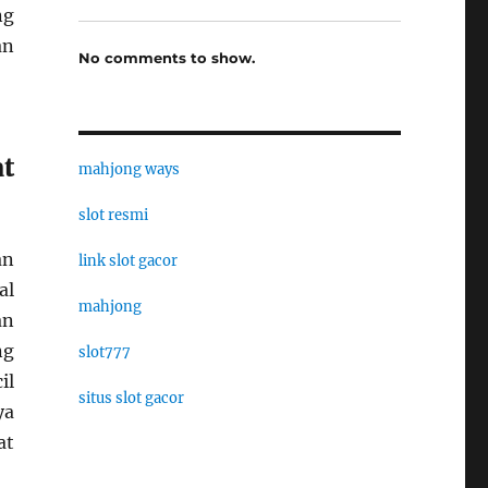
ng
an
No comments to show.
t
mahjong ways
slot resmi
an
link slot gacor
al
mahjong
an
ng
slot777
il
situs slot gacor
ya
at