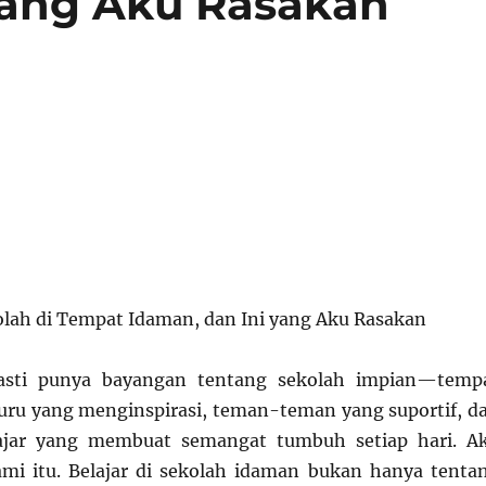
yang Aku Rasakan
lah di Tempat Idaman, dan Ini yang Aku Rasakan
pasti punya bayangan tentang sekolah impian—temp
ru yang menginspirasi, teman-teman yang suportif, d
ajar yang membuat semangat tumbuh setiap hari. A
mi itu. Belajar di sekolah idaman bukan hanya tenta