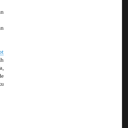
an
an
ot
ih
a,
de
ku