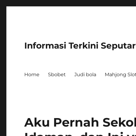
Informasi Terkini Seputa
Home
Sbobet
Judi bola
Mahjong Slo
Aku Pernah Seko