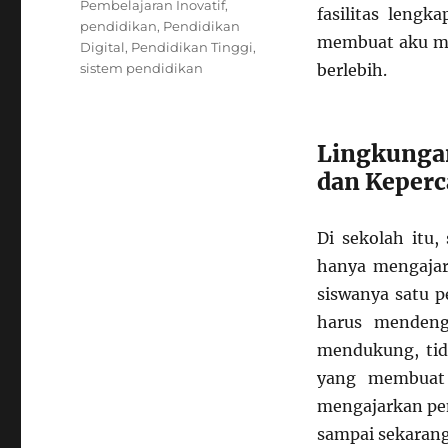
Pembelajaran Inovatif
,
fasilitas leng
pendidikan
,
Pendidikan
membuat aku me
Digital
,
Pendidikan Tinggi
,
sistem pendidikan
berlebih.
Lingkunga
dan Keperc
Di sekolah itu
hanya mengajar
siswanya satu 
harus mendeng
mendukung, tida
yang membuat 
mengajarkan pen
sampai sekarang