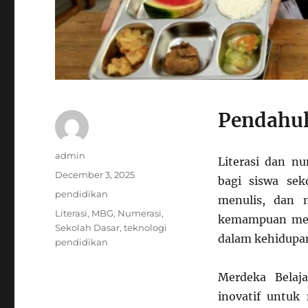
Pendahu
Author
admin
Literasi dan n
Posted
December 3, 2025
bagi siswa se
on
Categories
pendidikan
menulis, dan 
Tags
Literasi
,
MBG
,
Numerasi
,
kemampuan mem
Sekolah Dasar
,
teknologi
dalam kehidupan
pendidikan
Merdeka Belaj
inovatif untuk