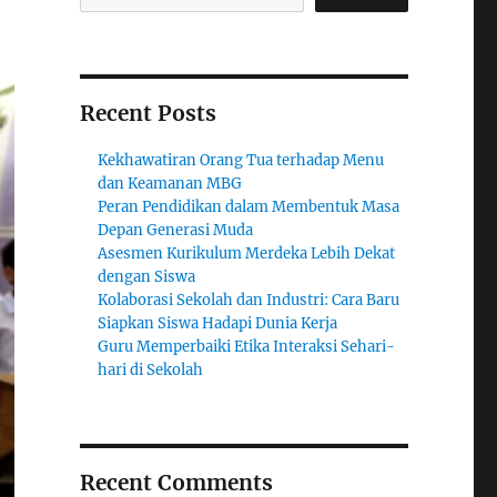
Recent Posts
Kekhawatiran Orang Tua terhadap Menu
dan Keamanan MBG
Peran Pendidikan dalam Membentuk Masa
Depan Generasi Muda
Asesmen Kurikulum Merdeka Lebih Dekat
dengan Siswa
Kolaborasi Sekolah dan Industri: Cara Baru
Siapkan Siswa Hadapi Dunia Kerja
Guru Memperbaiki Etika Interaksi Sehari-
hari di Sekolah
Recent Comments