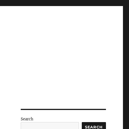
Search
SEARCH