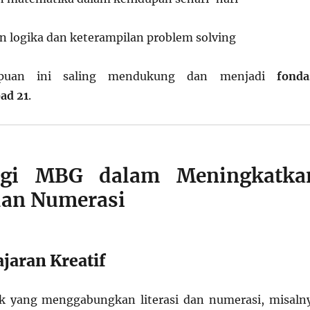
logika dan keterampilan problem solving
puan ini saling mendukung dan menjadi
fonda
ad 21
.
tegi MBG dalam Meningkatka
 dan Numerasi
jaran Kreatif
 yang menggabungkan literasi dan numerasi, misaln