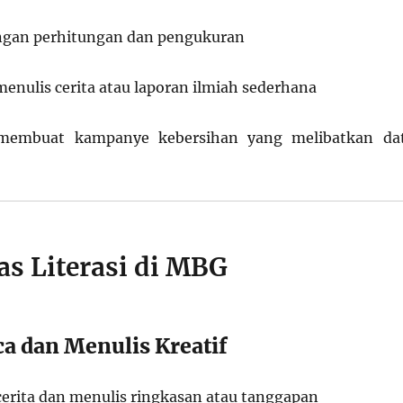
engan perhitungan dan pengukuran
 menulis cerita atau laporan ilmiah sederhana
: membuat kampanye kebersihan yang melibatkan da
tas Literasi di MBG
a dan Menulis Kreatif
rita dan menulis ringkasan atau tanggapan