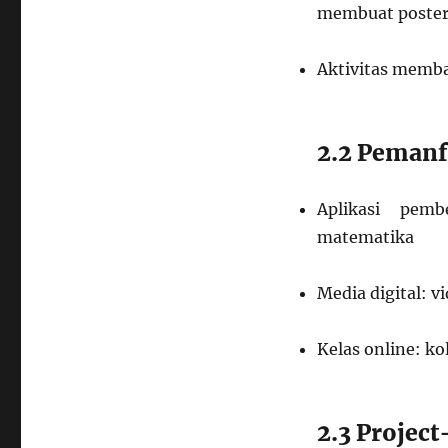
membuat poster
Aktivitas membac
2.2 Pemanf
Aplikasi pemb
matematika
Media digital: v
Kelas online: ko
2.3 Projec