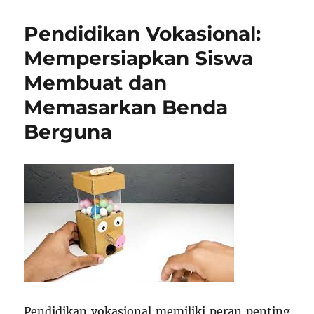
Pernah
Sekolah
Pendidikan Vokasional:
di
Tempat
Mempersiapkan Siswa
Idaman,
Membuat dan
dan
Ini
Memasarkan Benda
yang
Aku
Berguna
Rasakan
Pendidikan vokasional memiliki peran penting