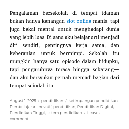
Pengalaman bersekolah di tempat idaman
bukan hanya kenangan
slot online
manis, tapi
juga bekal mental untuk menghadapi dunia
yang lebih luas. Di sana aku belajar arti menjadi
diri sendiri, pentingnya kerja sama, dan
keberanian untuk bermimpi. Sekolah itu
mungkin hanya satu episode dalam hidupku,
tapi pengaruhnya terasa hingga sekarang—
dan aku bersyukur pernah menjadi bagian dari
tempat seindah itu.
Posted
Categories
Tags
August 1, 2025
pendidikan
ketimpangan pendidikan
,
on
Pembelajaran Inovatif
,
pendidikan
,
Pendidikan Digital
,
Pendidikan Tinggi
,
sistem pendidikan
Leave a
on
comment
Aku