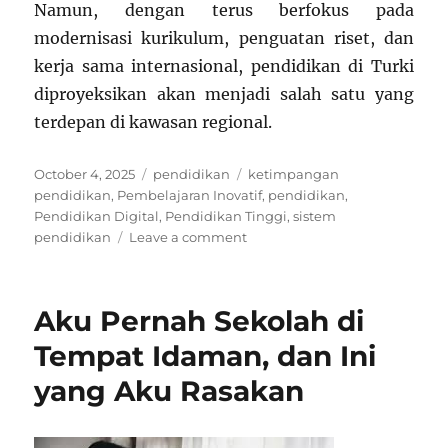
Namun, dengan terus berfokus pada
modernisasi kurikulum, penguatan riset, dan
kerja sama internasional, pendidikan di Turki
diproyeksikan akan menjadi salah satu yang
terdepan di kawasan regional.
Posted
Categories
Tags
October 4, 2025
pendidikan
ketimpangan
on
pendidikan
,
Pembelajaran Inovatif
,
pendidikan
,
Pendidikan Digital
,
Pendidikan Tinggi
,
sistem
on
pendidikan
Leave a comment
Sejarah
dan
Perkembangan
Aku Pernah Sekolah di
Pendidikan
di
Tempat Idaman, dan Ini
Turki
yang Aku Rasakan
Modern