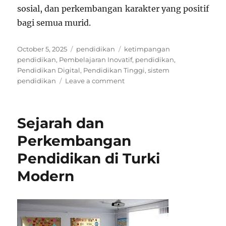
sosial, dan perkembangan karakter yang positif
bagi semua murid.
Posted
Categories
Tags
October 5, 2025
pendidikan
ketimpangan
on
pendidikan
,
Pembelajaran Inovatif
,
pendidikan
,
Pendidikan Digital
,
Pendidikan Tinggi
,
sistem
on
pendidikan
Leave a comment
Cara
Sekolah
Membangun
Sejarah dan
Rasa
Hormat
Perkembangan
Antar
Pendidikan di Turki
Murid
Cindo
Modern
dan
Pribumi