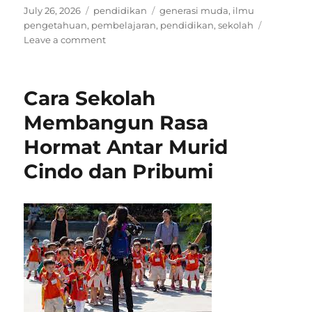
Posted
Categories
Tags
July 26, 2026
pendidikan
generasi muda
,
ilmu
on
pengetahuan
,
pembelajaran
,
pendidikan
,
sekolah
on
Leave a comment
Peran
Pendidikan
dalam
Cara Sekolah
Membentuk
Masa
Membangun Rasa
Depan
Hormat Antar Murid
Generasi
Muda
Cindo dan Pribumi