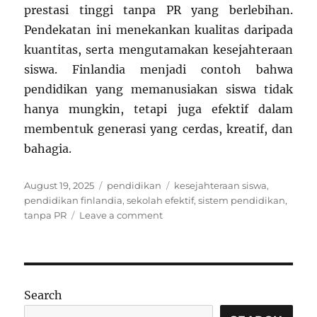
prestasi tinggi tanpa PR yang berlebihan.
Pendekatan ini menekankan kualitas daripada
kuantitas, serta mengutamakan kesejahteraan
siswa. Finlandia menjadi contoh bahwa
pendidikan yang memanusiakan siswa tidak
hanya mungkin, tetapi juga efektif dalam
membentuk generasi yang cerdas, kreatif, dan
bahagia.
Posted
Categories
Tags
August 19, 2025
pendidikan
kesejahteraan siswa
,
on
pendidikan finlandia
,
sekolah efektif
,
sistem pendidikan
,
on
tanpa PR
Leave a comment
Belajar
dari
Finlandia:
Sistem
Pendidikan
Search
Tanpa