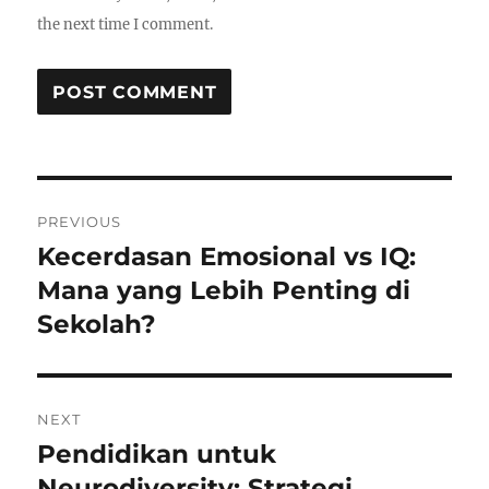
the next time I comment.
Post
PREVIOUS
navigation
Kecerdasan Emosional vs IQ:
Previous
post:
Mana yang Lebih Penting di
Sekolah?
NEXT
Pendidikan untuk
Next
post:
Neurodiversity: Strategi