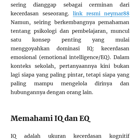
sering dianggap sebagai cerminan dari
kecerdasan seseorang.
link resmi neymar88
Namun, seiring berkembangnya pemahaman
tentang psikologi dan pembelajaran, muncul
satu konsep penting yang mulai
menggoyahkan dominasi IQ: kecerdasan
emosional (emotional intelligence/EQ). Dalam
konteks sekolah, pertanyaannya kini bukan
lagi siapa yang paling pintar, tetapi siapa yang
paling mampu mengelola dirinya dan
hubungannya dengan orang lain.
Memahami IQ dan EQ
IQ adalah ukuran kecerdasan kognitif