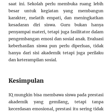
saat ini. Sekolah perlu membuka ruang lebih
besar untuk kegiatan yang membangun
karakter, melatih empati, dan meningkatkan
kesadaran diri siswa. Guru bukan hanya
penyampai materi, tetapi juga fasilitator dalam
pengembangan emosi dan sosial anak. Evaluasi
keberhasilan siswa pun perlu diperluas, tidak
hanya dari sisi akademik tetapi juga perilaku
dan keterampilan sosial.
Kesimpulan
IQ mungkin bisa membawa siswa pada prestasi
akademik yang gemilang, tetapi tanpa
kecerdasan emosional, prestasi itu sering tidak