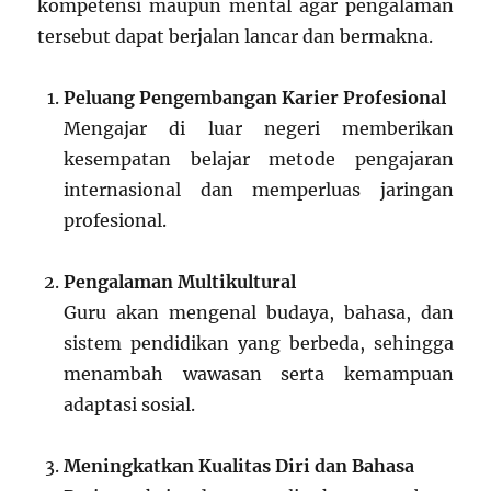
kompetensi maupun mental agar pengalaman
tersebut dapat berjalan lancar dan bermakna.
Peluang Pengembangan Karier Profesional
Mengajar di luar negeri memberikan
kesempatan belajar metode pengajaran
internasional dan memperluas jaringan
profesional.
Pengalaman Multikultural
Guru akan mengenal budaya, bahasa, dan
sistem pendidikan yang berbeda, sehingga
menambah wawasan serta kemampuan
adaptasi sosial.
Meningkatkan Kualitas Diri dan Bahasa