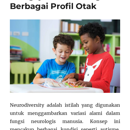
Berbagai Profil Otak
Neurodiversity adalah istilah yang digunakan
untuk menggambarkan variasi alami dalam
fungsi neurologis manusia. Konsep ini
mencakup berbagai kondisi seperti autisme,