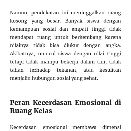
Namun, pendekatan ini meninggalkan ruang
kosong yang besar. Banyak siswa dengan
kemampuan sosial dan empati tinggi tidak
mendapat ruang untuk berkembang karena
nilainya tidak bisa diukur dengan angka.
Akibatnya, muncul siswa dengan nilai tinggi
tetapi tidak mampu bekerja dalam tim, tidak
tahan terhadap tekanan, atau kesulitan
menjalin hubungan sosial yang sehat.
Peran Kecerdasan Emosional di
Ruang Kelas
Kecerdasan emosional membawa dimensi