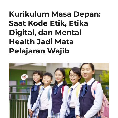
Emosional
vs
Kurikulum Masa Depan:
IQ:
Mana
Saat Kode Etik, Etika
yang
Digital, dan Mental
Lebih
Penting
Health Jadi Mata
di
Sekolah?
Pelajaran Wajib