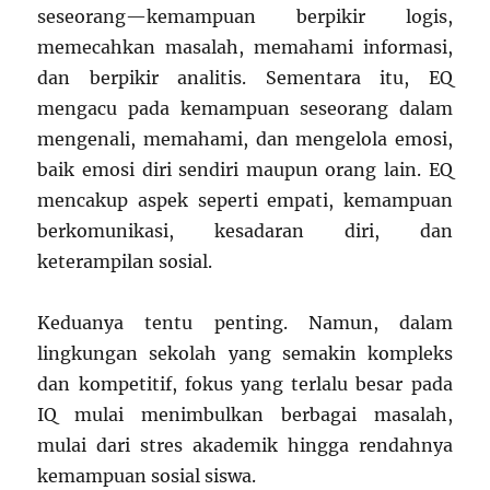
seseorang—kemampuan berpikir logis,
memecahkan masalah, memahami informasi,
dan berpikir analitis. Sementara itu, EQ
mengacu pada kemampuan seseorang dalam
mengenali, memahami, dan mengelola emosi,
baik emosi diri sendiri maupun orang lain. EQ
mencakup aspek seperti empati, kemampuan
berkomunikasi, kesadaran diri, dan
keterampilan sosial.
Keduanya tentu penting. Namun, dalam
lingkungan sekolah yang semakin kompleks
dan kompetitif, fokus yang terlalu besar pada
IQ mulai menimbulkan berbagai masalah,
mulai dari stres akademik hingga rendahnya
kemampuan sosial siswa.