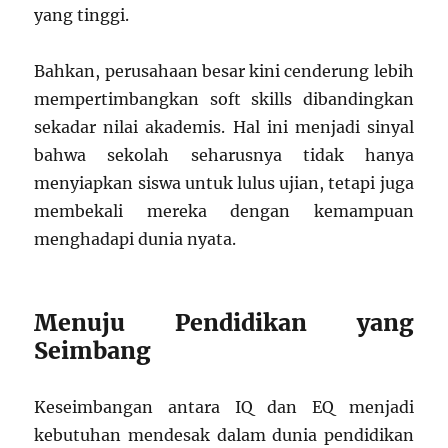
yang tinggi.
Bahkan, perusahaan besar kini cenderung lebih
mempertimbangkan soft skills dibandingkan
sekadar nilai akademis. Hal ini menjadi sinyal
bahwa sekolah seharusnya tidak hanya
menyiapkan siswa untuk lulus ujian, tetapi juga
membekali mereka dengan kemampuan
menghadapi dunia nyata.
Menuju Pendidikan yang
Seimbang
Keseimbangan antara IQ dan EQ menjadi
kebutuhan mendesak dalam dunia pendidikan