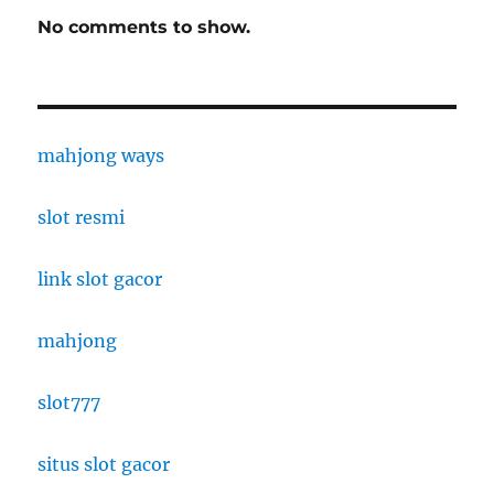
No comments to show.
mahjong ways
slot resmi
link slot gacor
mahjong
slot777
situs slot gacor