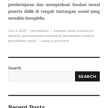
pembelajaran dan memperkuat fondasi moral
peserta didik di tengah tantangan sosial yang
semakin kompleks.
Posted
Categories
Tags
July 4, 2025
pendidikan
karakter siswa
,
kurikulum
on
sekolah
,
pembelajaran emosional
,
pendidikan empati
,
on
pendidikan sosial
Leave a comment
Kurikulum
Tidak
Peka:
Apakah
Sekolah
Search
Butuh
Pelajaran
SEARCH
Empati?
Recent Posts