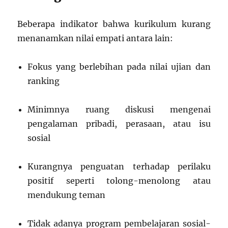
Beberapa indikator bahwa kurikulum kurang
menanamkan nilai empati antara lain:
Fokus yang berlebihan pada nilai ujian dan
ranking
Minimnya ruang diskusi mengenai
pengalaman pribadi, perasaan, atau isu
sosial
Kurangnya penguatan terhadap perilaku
positif seperti tolong-menolong atau
mendukung teman
Tidak adanya program pembelajaran sosial-