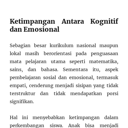
Ketimpangan Antara Kognitif
dan Emosional
Sebagian besar kurikulum nasional maupun
lokal masih berorientasi pada penguasaan
mata pelajaran utama seperti matematika,
sains, dan bahasa. Sementara itu, aspek
pembelajaran sosial dan emosional, termasuk
empati, cenderung menjadi sisipan yang tidak
terstruktur dan tidak mendapatkan porsi
signifikan.
Hal ini menyebabkan ketimpangan dalam
perkembangan siswa. Anak bisa menjadi