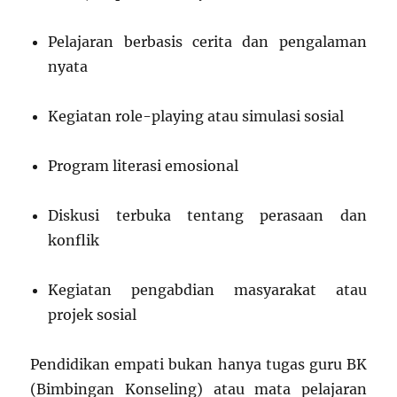
Pelajaran berbasis cerita dan pengalaman
nyata
Kegiatan role-playing atau simulasi sosial
Program literasi emosional
Diskusi terbuka tentang perasaan dan
konflik
Kegiatan pengabdian masyarakat atau
projek sosial
Pendidikan empati bukan hanya tugas guru BK
(Bimbingan Konseling) atau mata pelajaran