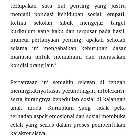
terlupakan satu hal penting yang justru
menjadi pondasi kehidupan sosial:
empati
.
Ketika sekolah sibuk mengejar target
kurikulum yang kaku dan terpusat pada hasil,
muncul pertanyaan penting: apakah sekolah
selama ini mengabaikan kebutuhan dasar
manusia untuk memahami dan merasakan
kondisi orang lain?
Pertanyaan ini semakin relevan di tengah
meningkatnya kasus perundungan, intoleransi,
serta kurangnya kepedulian sosial di kalangan
anak muda. Kurikulum yang tidak peka
terhadap aspek emosional dan sosial membuka
celah yang serius dalam proses pembentukan
karakter siswa.