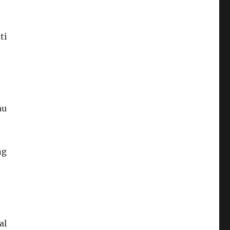
ti
au
ng
al