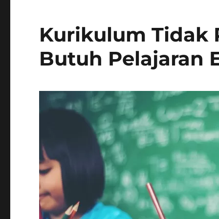
Kurikulum Tidak 
Butuh Pelajaran 