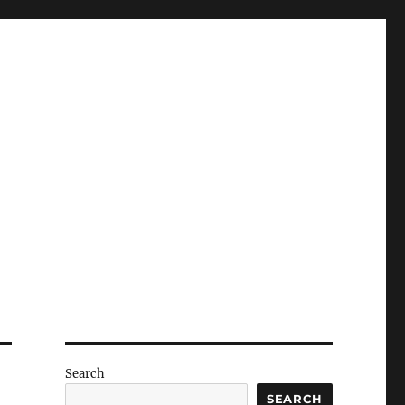
Search
SEARCH