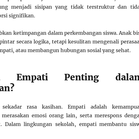
ung menjadi sisipan yang tidak terstruktur dan tid
si signifikan.
abkan ketimpangan dalam perkembangan siswa. Anak bi
pintar secara logika, tetapi kesulitan mengenali perasa
empati, atau membangun hubungan sosial yang sehat.
a Empati Penting dala
an?
 sekadar rasa kasihan. Empati adalah kemampu
merasakan emosi orang lain, serta merespons deng
t. Dalam lingkungan sekolah, empati membantu sis