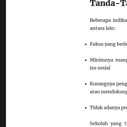
Tanda-T
Beberapa indik
antara lain:
Fokus yang berle
Minimnya ruang
isu sosial
Kurangnya pengu
atau mendukun
Tidak adanya pr
Sekolah yang 