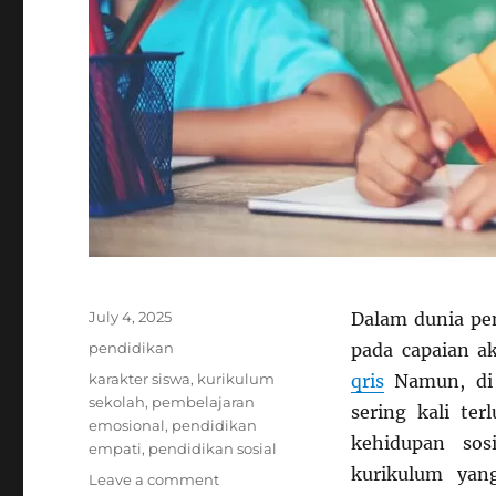
Posted
July 4, 2025
Dalam dunia pen
on
Categories
pendidikan
pada capaian ak
Tags
karakter siswa
,
kurikulum
qris
Namun, di b
sekolah
,
pembelajaran
sering kali te
emosional
,
pendidikan
kehidupan sos
empati
,
pendidikan sosial
kurikulum yan
on
Leave a comment