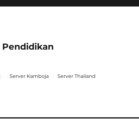
r Pendidikan
t
Server Kamboja
Server Thailand