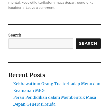
on
mental
,
kode etik
,
kurikulum masa depan
,
pendidikan
on
karakter
Leave a comment
Kurikulum
Masa
Depan:
Saat
Kode
Search
Etik,
Etika
SEARCH
Digital,
dan
Mental
Health
Jadi
Recent Posts
Mata
Pelajaran
Kekhawatiran Orang Tua terhadap Menu dan
Wajib
Keamanan MBG
Peran Pendidikan dalam Membentuk Masa
Depan Generasi Muda