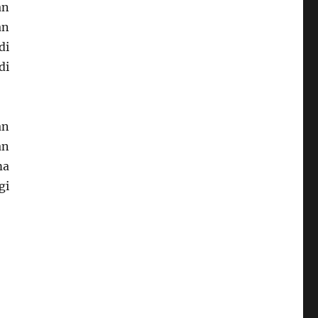
an
an
di
di
an
an
ma
gi