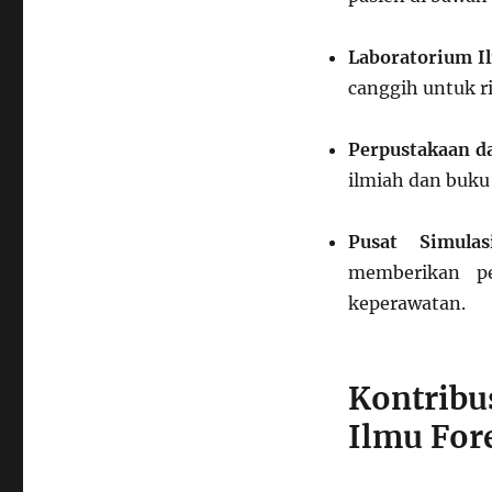
Laboratorium I
canggih untuk ri
Perpustakaan d
ilmiah dan buku 
Pusat Simula
memberikan pe
keperawatan.
Kontrib
Ilmu For