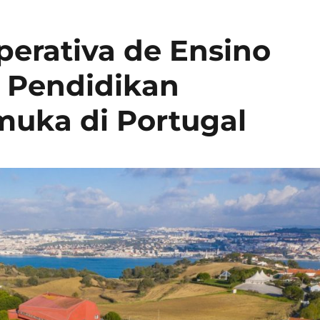
perativa de Ensino
si Pendidikan
muka di Portugal