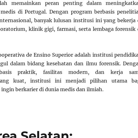
lah memainkan peran penting dalam meningkatk
 medis di Portugal. Dengan program berbasis peneliti
nternasional, banyak lulusan institusi ini yang bekerja 
oratorium, klinik gigi, farmasi, serta lembaga forensik 
operativa de Ensino Superior adalah institusi pendidik
ggul dalam bidang kesehatan dan ilmu forensik. Deng
basis praktik, fasilitas modern, dan kerja sa
yang kuat, institusi ini menjadi pilihan utama ba
ngin berkarier di dunia medis dan ilmiah.
ea Selatan: