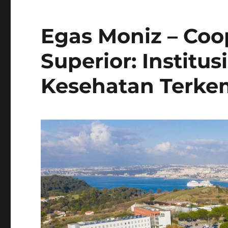
Egas Moniz – Coo
Superior: Institu
Kesehatan Terke