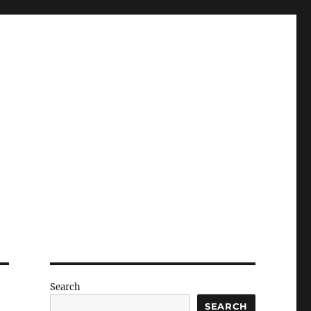
Search
SEARCH