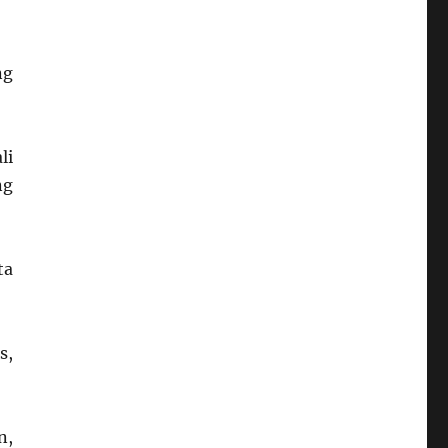
ng
li
ng
ta
s,
n,