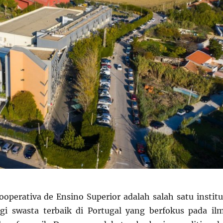
operativa de Ensino Superior adalah salah satu institu
gi swasta terbaik di Portugal yang berfokus pada il