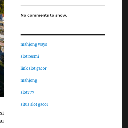
No comments to show.
mahjong ways
slot resmi
link slot gacor
mahjong
slot777
situs slot gacor
si
mu