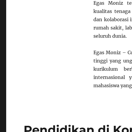
Egas Moniz te
kualitas tenaga
dan kolaborasi i
rumah sakit, lab
seluruh dunia.
Egas Moniz – Co
tinggi yang un
kurikulum ber
internasional 
mahasiswa yang i
Pendidikan di Kor