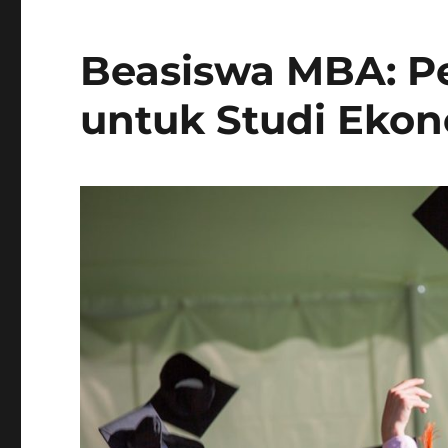
Beasiswa MBA: P
untuk Studi Ekon