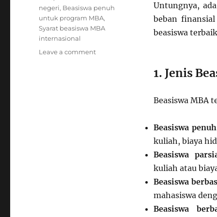
Untungnya, ada
negeri
,
Beasiswa penuh
untuk program MBA
,
beban finansia
Syarat beasiswa MBA
beasiswa terbaik
internasional
on
Leave a comment
Beasiswa
1. Jenis B
MBA:
Peluang
Pendanaan
Beasiswa MBA te
untuk
Studi
Ekonomi
Beasiswa penuh 
dan
kuliah, biaya hi
Bisnis
Beasiswa parsia
kuliah atau biay
Beasiswa berbas
mahasiswa denga
Beasiswa berb