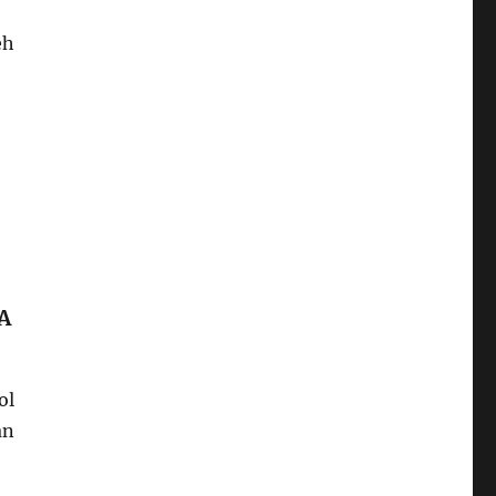
eh
A
ol
an