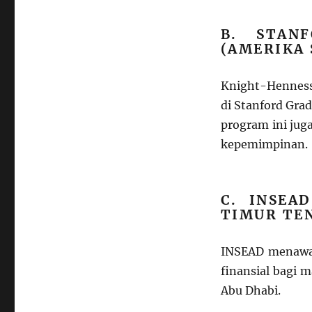
B. STAN
(AMERIKA 
Knight-Henness
di Stanford Gra
program ini ju
kepemimpinan.
C. INSEA
TIMUR TE
INSEAD menawar
finansial bagi 
Abu Dhabi.