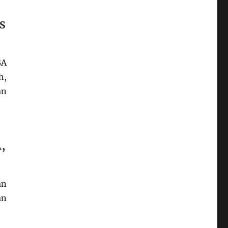
S
BA
h,
an
,
an
an