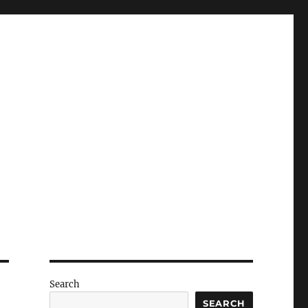
Search
SEARCH