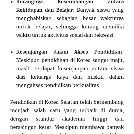
Kurangnya Keseimbangan antara
Kehidupan dan Belajar
: Banyak siswa yang
menghabiskan sebagian besar waktunya
untuk belajar, sehingga kurang memiliki
waktu untuk aktivitas sosial dan rekreasi.
Kesenjangan dalam Akses Pendidikan
:
Meskipun pendidikan di Korea sangat maju,
masih terdapat kesenjangan antara siswa
dari keluarga kaya dan miskin dalam
mengakses pendidikan berkualitas
Pendidikan di Korea Selatan telah berkembang
menjadi salah satu yang terbaik di dunia,
dengan standar akademik tinggi dan
persaingan ketat. Meskipun membawa banyak