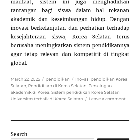
manfaat, sistem ini juga menghadirkan
tantangan bagi siswa dalam hal tekanan
akademik dan keseimbangan hidup. Dengan
inovasi berkelanjutan dan perhatian terhadap
kesejahteraan siswa, Korea Selatan terus
berusaha meningkatkan sistem pendidikannya
agar tetap relevan dan kompetitif di tingkat
global.
Posted
Categories
Tags
March 22, 2025
pendidikan
Inovasi pendidikan Korea
on
Selatan
,
Pendidikan di Korea Selatan
,
Persaingan
akademik di Korea
,
Sistem pendidikan Korea Selatan
,
on
Universitas terbaik di Korea Selatan
Leave a comment
Pendid
di
Korea
Selatan
Persai
Search
Ketat