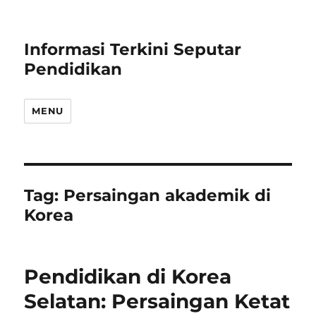
Informasi Terkini Seputar
Pendidikan
MENU
Tag:
Persaingan akademik di
Korea
Pendidikan di Korea
Selatan: Persaingan Ketat