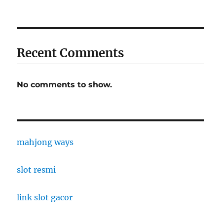
Recent Comments
No comments to show.
mahjong ways
slot resmi
link slot gacor