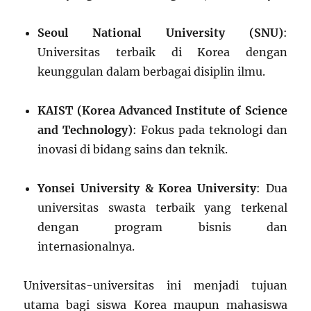
Seoul National University (SNU)
:
Universitas terbaik di Korea dengan
keunggulan dalam berbagai disiplin ilmu.
KAIST (Korea Advanced Institute of Science
and Technology)
: Fokus pada teknologi dan
inovasi di bidang sains dan teknik.
Yonsei University & Korea University
: Dua
universitas swasta terbaik yang terkenal
dengan program bisnis dan
internasionalnya.
Universitas-universitas ini menjadi tujuan
utama bagi siswa Korea maupun mahasiswa