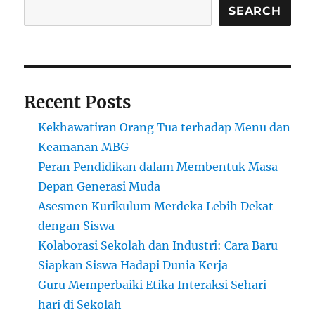
dan
SEARCH
Standa
Akade
Tinggi
Recent Posts
Kekhawatiran Orang Tua terhadap Menu dan
Keamanan MBG
Peran Pendidikan dalam Membentuk Masa
Depan Generasi Muda
Asesmen Kurikulum Merdeka Lebih Dekat
dengan Siswa
Kolaborasi Sekolah dan Industri: Cara Baru
Siapkan Siswa Hadapi Dunia Kerja
Guru Memperbaiki Etika Interaksi Sehari-
hari di Sekolah