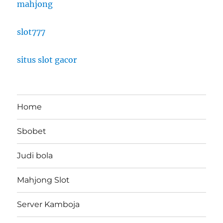
mahjong
slot777
situs slot gacor
Home
Sbobet
Judi bola
Mahjong Slot
Server Kamboja