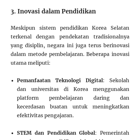
3. Inovasi dalam Pendidikan
Meskipun sistem pendidikan Korea Selatan
terkenal dengan pendekatan tradisionalnya
yang disiplin, negara ini juga terus berinovasi
dalam metode pembelajaran. Beberapa inovasi
utama meliputi:
Pemanfaatan Teknologi Digital
: Sekolah
dan universitas di Korea menggunakan
platform pembelajaran daring dan
kecerdasan buatan untuk meningkatkan
efektivitas pengajaran.
STEM dan Pendidikan Global
: Pemerintah