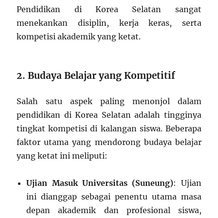
Pendidikan di Korea Selatan sangat
menekankan disiplin, kerja keras, serta
kompetisi akademik yang ketat.
2. Budaya Belajar yang Kompetitif
Salah satu aspek paling menonjol dalam
pendidikan di Korea Selatan adalah tingginya
tingkat kompetisi di kalangan siswa. Beberapa
faktor utama yang mendorong budaya belajar
yang ketat ini meliputi:
Ujian Masuk Universitas (Suneung)
: Ujian
ini dianggap sebagai penentu utama masa
depan akademik dan profesional siswa,