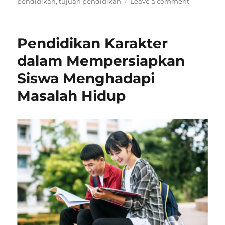
on
pendidikan
,
tujuan pendidikan
Leave a comment
Mengapa
Pendidika
Penting?
Pendidikan Karakter
Ini
Jawaban
dalam Mempersiapkan
Lengkapn
Siswa Menghadapi
Masalah Hidup