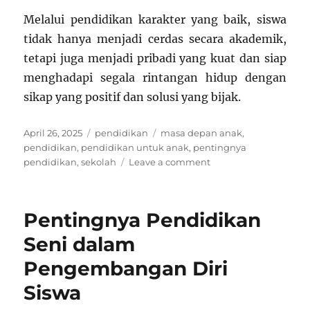
Melalui pendidikan karakter yang baik, siswa
tidak hanya menjadi cerdas secara akademik,
tetapi juga menjadi pribadi yang kuat dan siap
menghadapi segala rintangan hidup dengan
sikap yang positif dan solusi yang bijak.
Posted
Categories
Tags
April 26, 2025
pendidikan
masa depan anak
,
on
pendidikan
,
pendidikan untuk anak
,
pentingnya
on
pendidikan
,
sekolah
Leave a comment
Pendidikan
Karakter
dalam
Pentingnya Pendidikan
Mempersiapkan
Siswa
Seni dalam
Menghadapi
Pengembangan Diri
Masalah
Hidup
Siswa