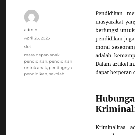
Pendidikan me
masyarakat yan
Author
admin
berfungsi untu
Posted
April 26, 2025
pendidikan jug
on
Categories
slot
moral seseorang
Tags
masa depan anak
,
adalah kemampu
pendidikan
,
pendidikan
Dalam artikel i
untuk anak
,
pentingnya
dapat berperan 
pendidikan
,
sekolah
Hubung
Kriminal
Kriminalitas 