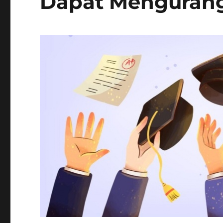
Dapat Mengurang