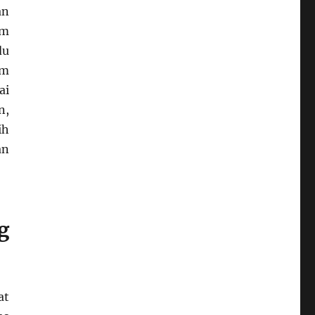
an
am
du
am
ai
n,
ih
an
g
at