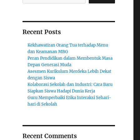
Recent Posts
Kekhawatiran Orang Tua terhadap Menu
dan Keamanan MBG
Peran Pendidikan dalam Membentuk Masa
Depan Generasi Muda
Asesmen Kurikulum Merdeka Lebih Dekat
dengan Siswa
Kolaborasi Sekolah dan Industri: Cara Baru
Siapkan Siswa Hadapi Dunia Kerja
Guru Memperbaiki Etika Interaksi Sehari-
hari di Sekolah
Recent Comments