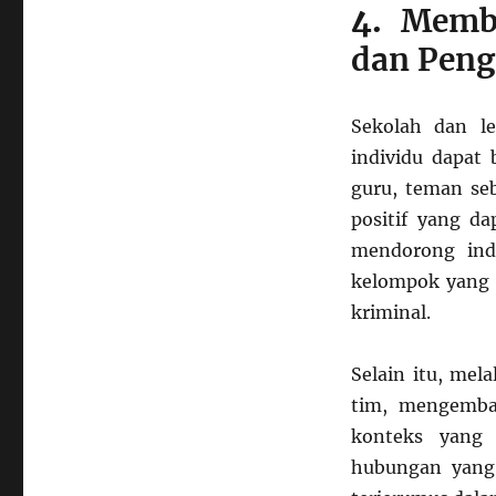
4.
Membe
dan Peng
Sekolah dan l
individu dapat
guru, teman seb
positif yang d
mendorong indi
kelompok yang 
kriminal.
Selain itu, mela
tim, mengemban
konteks yang
hubungan yang 