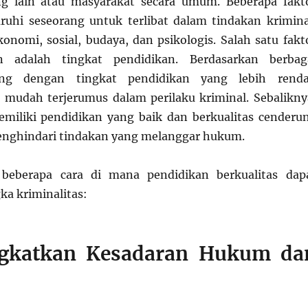
g lain atau masyarakat secara umum. Beberapa fakt
uhi seseorang untuk terlibat dalam tindakan krimina
konomi, sosial, budaya, dan psikologis. Salah satu fakt
an adalah tingkat pendidikan. Berdasarkan berbag
rang dengan tingkat pendidikan yang lebih rend
 mudah terjerumus dalam perilaku kriminal. Sebalikny
miliki pendidikan yang baik dan berkualitas cenderu
nghindari tindakan yang melanggar hukum.
 beberapa cara di mana pendidikan berkualitas dap
a kriminalitas:
gkatkan Kesadaran Hukum da