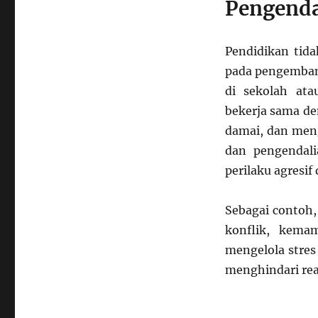
Pengenda
Pendidikan tid
pada pengembang
di sekolah ata
bekerja sama de
damai, dan meng
dan pengendali
perilaku agresif
Sebagai contoh,
konflik, kema
mengelola stres
menghindari rea