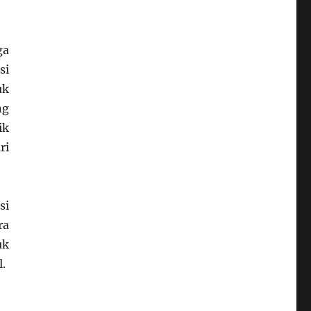
ga
si
uk
ng
ik
ri
si
ra
uk
.