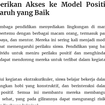
rikan Akses ke Model Positi
aruh yang Baik
embaga pendidikan menyediakan lingkungan di ma
 bertemu dengan berbagai macam orang, termasuk pa
aya, dan mentor. Mereka ini sering kali menjadi mod
apat memengaruhi perilaku siswa. Pendidikan yang ba
vidu untuk meniru perilaku positif dan menghinda
dapat mendorong mereka untuk terlibat dalam kegiat
lui kegiatan ekstrakurikuler, siswa belajar bekerja dal
gkan hobi yang konstruktif, dan berinteraksi dal
 positif. Semua ini membantu mereka membang
sehat, yang pada gilirannya dapat mengurangi risi