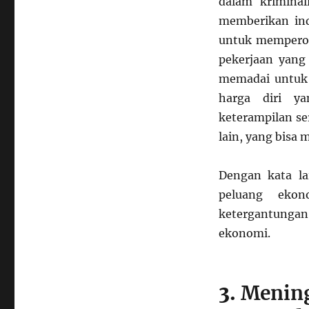
dalam kriminal
memberikan ind
untuk memperol
pekerjaan yang 
memadai untuk 
harga diri ya
keterampilan se
lain, yang bisa 
Dengan kata la
peluang eko
ketergantungan 
ekonomi.
3.
Mening