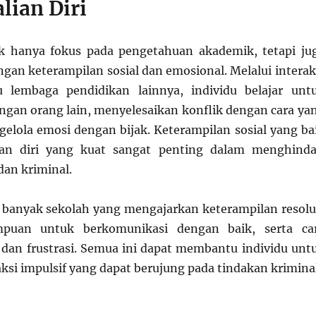
lian Diri
ak hanya fokus pada pengetahuan akademik, tetapi ju
an keterampilan sosial dan emosional. Melalui interak
u lembaga pendidikan lainnya, individu belajar unt
ngan orang lain, menyelesaikan konflik dengan cara ya
elola emosi dengan bijak. Keterampilan sosial yang ba
an diri yang kuat sangat penting dalam menghinda
 dan kriminal.
 banyak sekolah yang mengajarkan keterampilan resolu
mpuan untuk berkomunikasi dengan baik, serta ca
 dan frustrasi. Semua ini dapat membantu individu unt
ksi impulsif yang dapat berujung pada tindakan kriminal