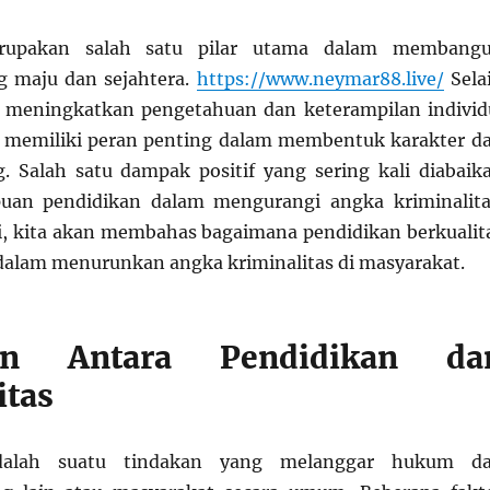
rupakan salah satu pilar utama dalam membang
g maju dan sejahtera.
https://www.neymar88.live/
Sela
k meningkatkan pengetahuan dan keterampilan individ
a memiliki peran penting dalam membentuk karakter d
. Salah satu dampak positif yang sering kali diabaik
an pendidikan dalam mengurangi angka kriminalita
ni, kita akan membahas bagaimana pendidikan berkualit
dalam menurunkan angka kriminalitas di masyarakat.
an Antara Pendidikan da
itas
adalah suatu tindakan yang melanggar hukum d