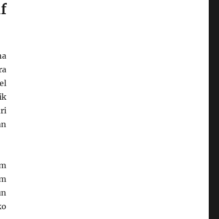
f
na
ra
el
ik
ri
an
am
am
un
ko