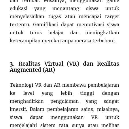
dan terlibat. Misalnya, menggunakan game
edukasi yang menantang siswa untuk
menyelesaikan tugas atau mencapai target
tertentu. Gamifikasi dapat memotivasi siswa
untuk terus belajar dan meningkatkan
keterampilan mereka tanpa merasa terbebani.
3.
Realitas Virtual (VR) dan Realitas
Augmented (AR)
Teknologi VR dan AR membawa pembelajaran
ke level yang lebih tinggi dengan
menghadirkan pengalaman yang sangat
imersif. Dalam pembelajaran sains, misalnya,
siswa dapat menggunakan VR untuk
menjelajahi sistem tata surya atau melihat