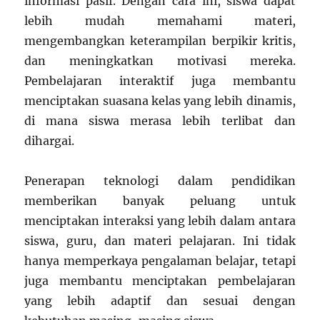
informasi pasif. Dengan cara ini, siswa dapat
lebih mudah memahami materi,
mengembangkan keterampilan berpikir kritis,
dan meningkatkan motivasi mereka.
Pembelajaran interaktif juga membantu
menciptakan suasana kelas yang lebih dinamis,
di mana siswa merasa lebih terlibat dan
dihargai.
Penerapan teknologi dalam pendidikan
memberikan banyak peluang untuk
menciptakan interaksi yang lebih dalam antara
siswa, guru, dan materi pelajaran. Ini tidak
hanya memperkaya pengalaman belajar, tetapi
juga membantu menciptakan pembelajaran
yang lebih adaptif dan sesuai dengan