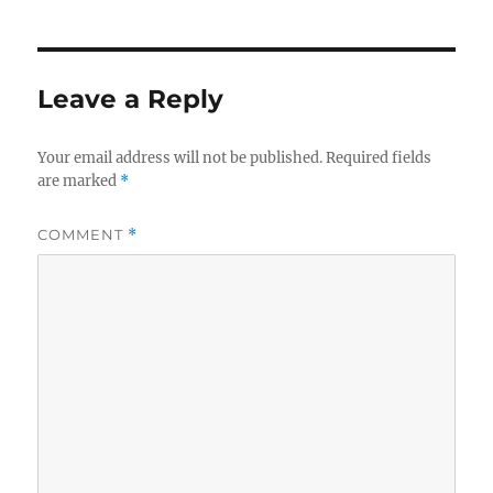
Leave a Reply
Your email address will not be published.
Required fields
are marked
*
COMMENT
*