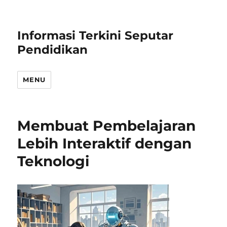
Informasi Terkini Seputar
Pendidikan
MENU
Membuat Pembelajaran
Lebih Interaktif dengan
Teknologi