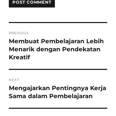
Post
PREVIOUS
navigation
Membuat Pembelajaran Lebih
Previous
post:
Menarik dengan Pendekatan
Kreatif
NEXT
Mengajarkan Pentingnya Kerja
Next
post:
Sama dalam Pembelajaran