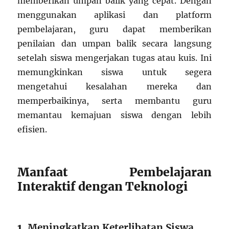
memberikan umpan balik yang cepat. Dengan
menggunakan aplikasi dan platform
pembelajaran, guru dapat memberikan
penilaian dan umpan balik secara langsung
setelah siswa mengerjakan tugas atau kuis. Ini
memungkinkan siswa untuk segera
mengetahui kesalahan mereka dan
memperbaikinya, serta membantu guru
memantau kemajuan siswa dengan lebih
efisien.
Manfaat Pembelajaran
Interaktif dengan Teknologi
1.
Meningkatkan Keterlibatan Siswa