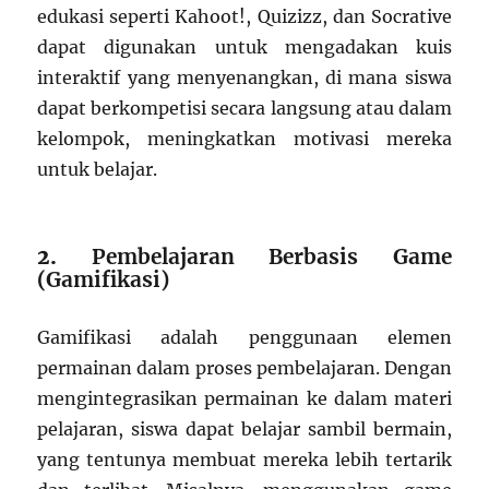
edukasi seperti Kahoot!, Quizizz, dan Socrative
dapat digunakan untuk mengadakan kuis
interaktif yang menyenangkan, di mana siswa
dapat berkompetisi secara langsung atau dalam
kelompok, meningkatkan motivasi mereka
untuk belajar.
2.
Pembelajaran Berbasis Game
(Gamifikasi)
Gamifikasi adalah penggunaan elemen
permainan dalam proses pembelajaran. Dengan
mengintegrasikan permainan ke dalam materi
pelajaran, siswa dapat belajar sambil bermain,
yang tentunya membuat mereka lebih tertarik