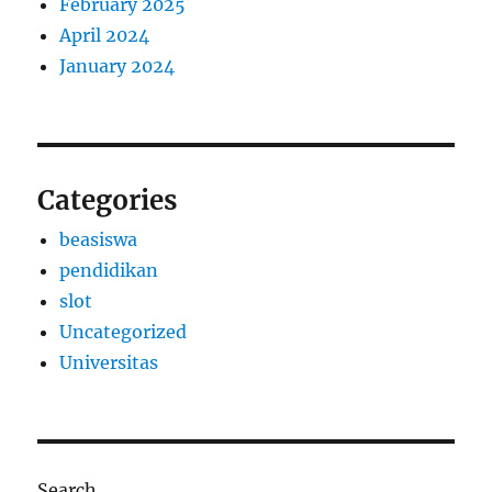
February 2025
April 2024
January 2024
Categories
beasiswa
pendidikan
slot
Uncategorized
Universitas
Search