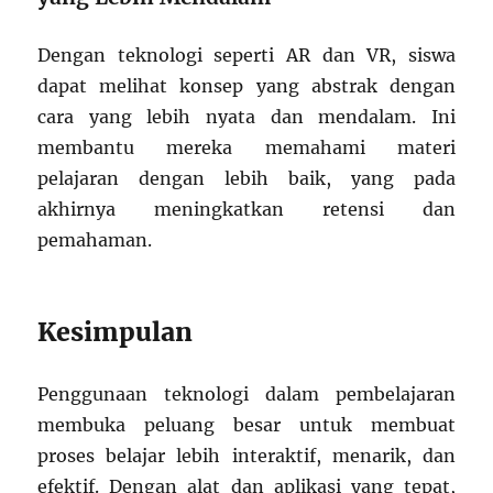
Dengan teknologi seperti AR dan VR, siswa
dapat melihat konsep yang abstrak dengan
cara yang lebih nyata dan mendalam. Ini
membantu mereka memahami materi
pelajaran dengan lebih baik, yang pada
akhirnya meningkatkan retensi dan
pemahaman.
Kesimpulan
Penggunaan teknologi dalam pembelajaran
membuka peluang besar untuk membuat
proses belajar lebih interaktif, menarik, dan
efektif. Dengan alat dan aplikasi yang tepat,