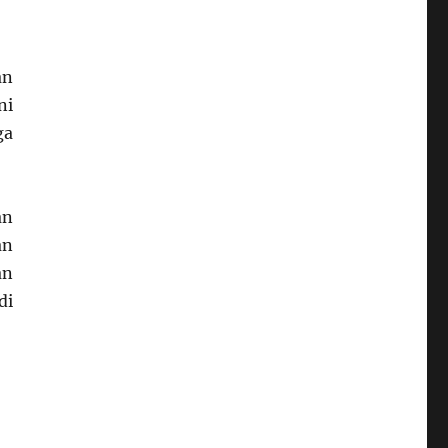
an
ni
ga
an
an
an
di