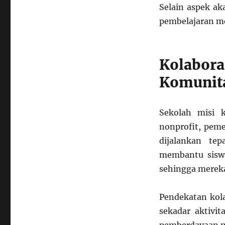
Selain aspek ak
pembelajaran m
Kolabor
Komunita
Sekolah misi 
nonprofit, peme
dijalankan te
membantu sisw
sehingga mereka
Pendekatan kol
sekadar aktivit
pemberdayaan m