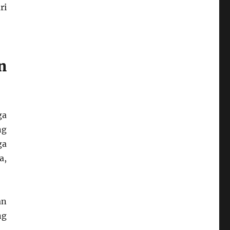
ri
n
ga
ng
ga
a,
an
ng