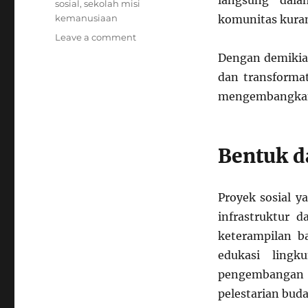
sosial
,
sekolah misi
kemanusiaan
komunitas kuran
on
Leave a comment
Sekolah
Dengan demikia
Misi
dan transformat
Kemanusiaan:
Siswa
mengembangkan 
Mengabdi
lewat
Proyek
Bentuk d
Sosial
di
Luar
Negeri
Proyek sosial y
infrastruktur d
keterampilan b
edukasi lingk
pengembangan 
pelestarian bud