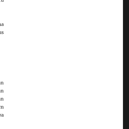
na
us
an
an
an
am
ya