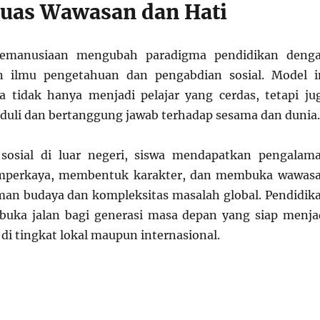
uas Wawasan dan Hati
kemanusiaan mengubah paradigma pendidikan deng
 ilmu pengetahuan dan pengabdian sosial. Model i
 tidak hanya menjadi pelajar yang cerdas, tetapi ju
eduli dan bertanggung jawab terhadap sesama dan dunia.
 sosial di luar negeri, siswa mendapatkan pengalam
mperkaya, membentuk karakter, dan membuka wawas
an budaya dan kompleksitas masalah global. Pendidik
buka jalan bagi generasi masa depan yang siap menja
di tingkat lokal maupun internasional.