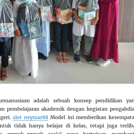
kemanusiaan adalah sebuah konsep pendidikan ya
an pembelajaran akademik dengan kegiatan pengabdi
egeri.
slot neymar88
Model ini memberikan kesempat
tuk tidak hanya belajar di kelas, tetapi juga terlib
m proyek-proyek sosial yang bertujuan memban