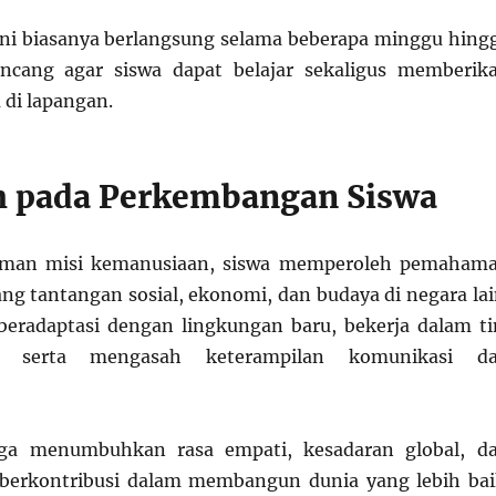
ni biasanya berlangsung selama beberapa minggu hing
ancang agar siswa dapat belajar sekaligus memberik
 di lapangan.
h pada Perkembangan Siswa
laman misi kemanusiaan, siswa memperoleh pemaham
g tantangan sosial, ekonomi, dan budaya di negara lai
beradaptasi dengan lingkungan baru, bekerja dalam t
a, serta mengasah keterampilan komunikasi d
uga menumbuhkan rasa empati, kesadaran global, d
 berkontribusi dalam membangun dunia yang lebih bai