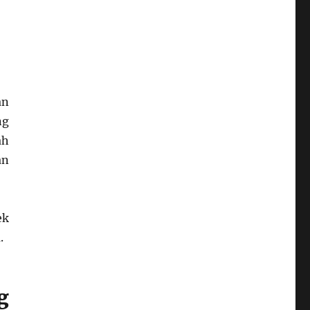
an
ng
ah
an
ek
.
g