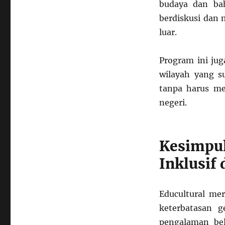
budaya dan bah
berdiskusi dan 
luar.
Program ini ju
wilayah yang su
tanpa harus me
negeri.
Kesimpu
Inklusif
Educultural me
keterbatasan g
pengalaman be