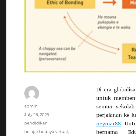
Di era globali
untuk membent
Author
admin
semua sekolah
Posted
July 26, 2025
perjalanan ke l
on
Categories
pendidikan
neymar88
Untuk
Tags
belajar budaya virtual
,
bernama
Edu