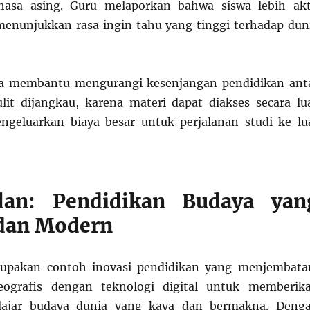
asa asing. Guru melaporkan bahwa siswa lebih akt
menunjukkan rasa ingin tahu yang tinggi terhadap dun
ga membantu mengurangi kesenjangan pendidikan ant
lit dijangkau, karena materi dapat diakses secara lu
ngeluarkan biaya besar untuk perjalanan studi ke lu
lan: Pendidikan Budaya yan
 dan Modern
rupakan contoh inovasi pendidikan yang menjembata
eografis dengan teknologi digital untuk memberik
lajar budaya dunia yang kaya dan bermakna. Deng