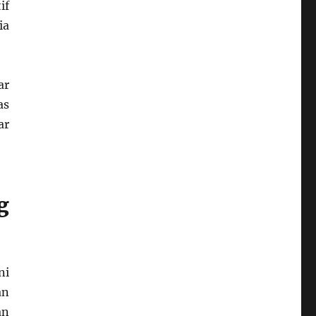
if
ia
ar
as
ar
g
ni
an
an