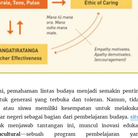
sasi, pemahaman lintas budaya menjadi semakin penti
uk generasi yang terbuka dan toleran. Namun, tid
 atau siswa memiliki kesempatan untuk melakuk
uar negeri sebagai bagian dari pembelajaran budaya.
sit
 menjawab tantangan ini, muncul inovasi eduka
cultural
—sebuah program pembelajaran ya