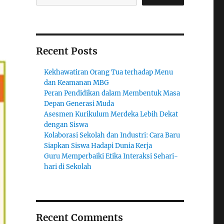
Recent Posts
Kekhawatiran Orang Tua terhadap Menu
dan Keamanan MBG
Peran Pendidikan dalam Membentuk Masa
Depan Generasi Muda
Asesmen Kurikulum Merdeka Lebih Dekat
dengan Siswa
Kolaborasi Sekolah dan Industri: Cara Baru
Siapkan Siswa Hadapi Dunia Kerja
Guru Memperbaiki Etika Interaksi Sehari-
hari di Sekolah
Recent Comments