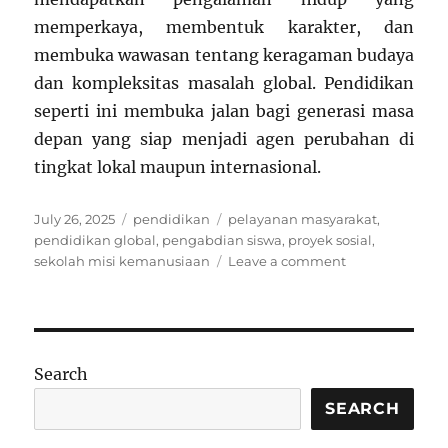
memperkaya, membentuk karakter, dan
membuka wawasan tentang keragaman budaya
dan kompleksitas masalah global. Pendidikan
seperti ini membuka jalan bagi generasi masa
depan yang siap menjadi agen perubahan di
tingkat lokal maupun internasional.
Posted
Categories
Tags
July 26, 2025
pendidikan
pelayanan masyarakat
,
on
pendidikan global
,
pengabdian siswa
,
proyek sosial
,
on
sekolah misi kemanusiaan
Leave a comment
Sekolah
Misi
Kemanusiaan:
Siswa
Mengabdi
Search
lewat
Proyek
SEARCH
Sosial