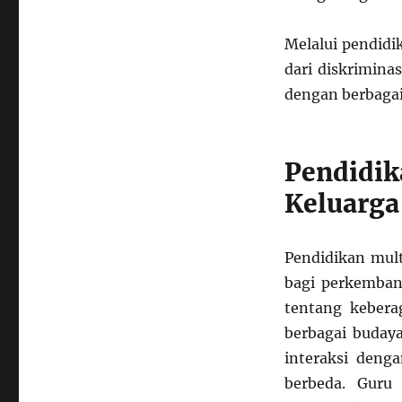
Melalui pendidi
dari diskrimina
dengan berbagai
Pendidik
Keluarga
Pendidikan mult
bagi perkembang
tentang keber
berbagai budaya
interaksi deng
berbeda. Guru