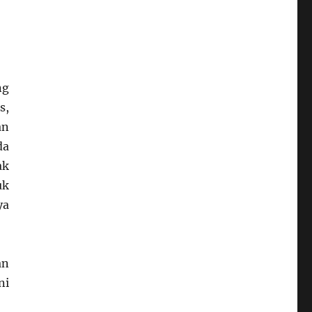
ng
s,
an
da
ak
uk
ya
an
ni