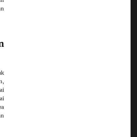
an
n
uk
n,
ai
ai
ya
an