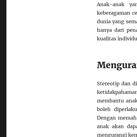
Anak-anak ya
keberagaman cen
dunia yang sema
hanya dari pen
kualitas individu
Menguran
Stereotip dan d
ketidakpahaman
membantu anak-
boleh diperlak
Dengan memaham
anak akan dap
mengurangi kem