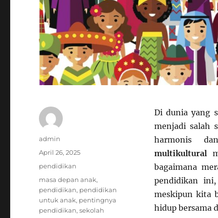
Di dunia yang s
menjadi salah 
Author
admin
harmonis da
Posted
April 26, 2025
multikultural
me
on
Categories
pendidikan
bagaimana mera
Tags
masa depan anak
,
pendidikan in
pendidikan
,
pendidikan
meskipun kita b
untuk anak
,
pentingnya
hidup bersama 
pendidikan
,
sekolah