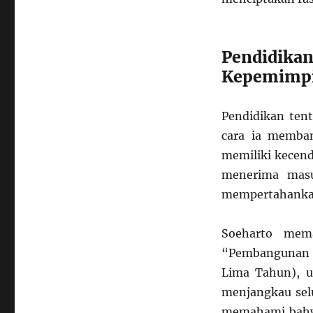
Pendidik
Kepemimp
Pendidikan ten
cara ia memban
memiliki kecen
menerima masuk
mempertahankan
Soeharto mema
“Pembangunan J
Lima Tahun), 
menjangkau sel
memahami bahw