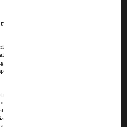
r
ri
al
ng
ap
ti
an
at
ia
an