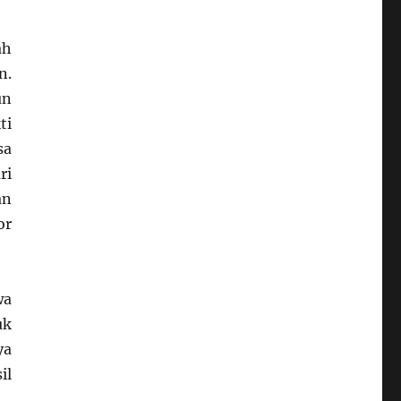
ah
n.
un
ti
sa
ri
an
or
wa
uk
ya
il