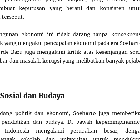
buat keputusan yang berani dan konsisten unt
 tersebut.
gunan ekonomi ini tidak datang tanpa konsekuens
k yang mengakui pencapaian ekonomi pada era Soehart
de Baru juga mengalami kritik atas kesenjangan sosi
bar dan masalah korupsi yang melibatkan banyak pejab
Sosial dan Budaya
idang politik dan ekonomi, Soeharto juga memberik
a pendidikan dan budaya. Di bawah kepemimpinanny
i Indonesia mengalami perubahan besar, deng
banyak sekolah dan universitas untuk menduku