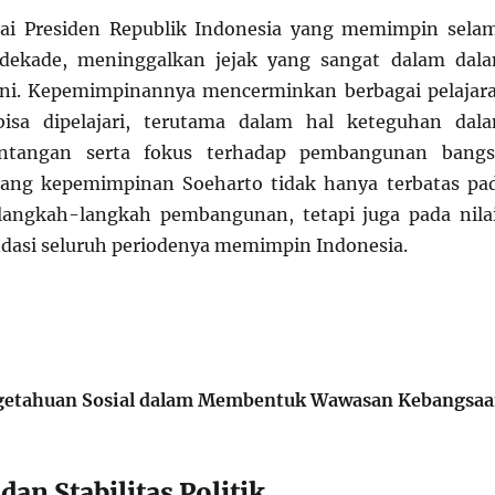
gai Presiden Republik Indonesia yang memimpin sela
a dekade, meninggalkan jejak yang sangat dalam dal
 ini. Kepemimpinannya mencerminkan berbagai pelajar
isa dipelajari, terutama dalam hal keteguhan dal
ntangan serta fokus terhadap pembangunan bangs
tang kepemimpinan Soeharto tidak hanya terbatas pa
 langkah-langkah pembangunan, tetapi juga pada nila
ndasi seluruh periodenya memimpin Indonesia.
getahuan Sosial dalam Membentuk Wawasan Kebangsa
an Stabilitas Politik