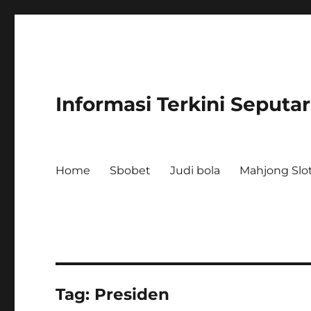
Informasi Terkini Seputa
Home
Sbobet
Judi bola
Mahjong Slo
Tag:
Presiden