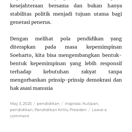
kesejahteraan bersama dan bukan hanya
stabilitas politik menjadi tujuan utama bagi
generasi penerus.
Dengan melihat pola pendidikan yang
diterapkan pada masa kepemimpinan
Soeharto, kita bisa mengembangkan bentuk-
bentuk kepemimpinan yang lebih responsif
terhadap kebutuhan rakyat tanpa
mengorbankan prinsip-prinsip demokrasi dan
hak asasi manusia
Posted
Categories
Tags
May 3, 2025
pendidikan
Inspirasi
,
Kutipan
,
on
pendidikan
,
Pendidikan Kritis
,
Presiden
Leave a
on
comment
Kepemimpinan
Soeharto: