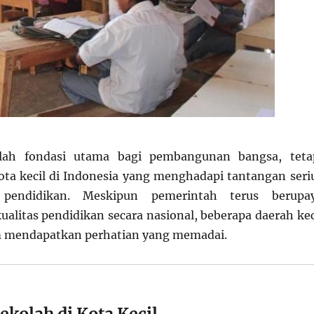
alah fondasi utama bagi pembangunan bangsa, teta
ta kecil di Indonesia yang menghadapi tantangan seri
pendidikan. Meskipun pemerintah terus berupa
alitas pendidikan secara nasional, beberapa daerah kec
um mendapatkan perhatian yang memadai.
ekolah di Kota Kecil