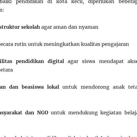
aiki pendidikan di kota kecil, diperlukan bebera
s:
struktur sekolah
agar aman dan nyaman
ecara rutin untuk meningkatkan kualitas pengajaran
litas pendidikan digital
agar siswa mendapat aks
setara
an dan beasiswa lokal
untuk mendorong anak tet
asyarakat dan NGO
untuk mendukung kegiatan belaj