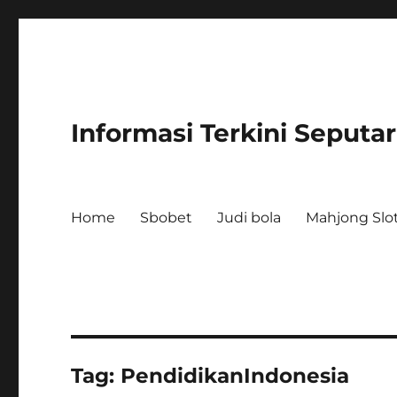
Informasi Terkini Seputa
Home
Sbobet
Judi bola
Mahjong Slo
Tag:
PendidikanIndonesia