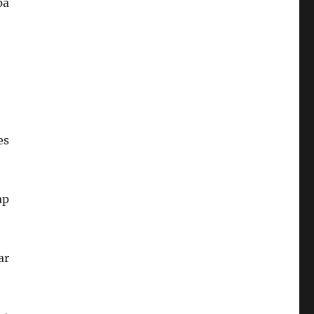
pa
es
ap
ar