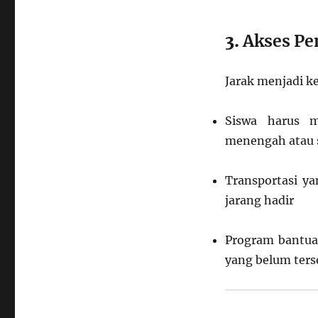
3.
Akses Pe
Jarak menjadi ke
Siswa harus m
menengah atau s
Transportasi y
jarang hadir
Program bantua
yang belum ter