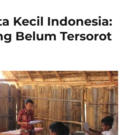
a Kecil Indonesia:
ng Belum Tersorot