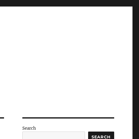
Search
SEARCH