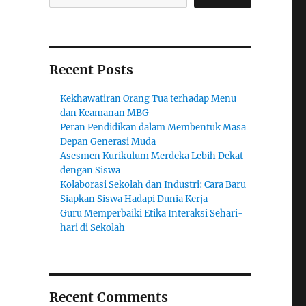
Recent Posts
Kekhawatiran Orang Tua terhadap Menu
dan Keamanan MBG
Peran Pendidikan dalam Membentuk Masa
Depan Generasi Muda
Asesmen Kurikulum Merdeka Lebih Dekat
dengan Siswa
Kolaborasi Sekolah dan Industri: Cara Baru
Siapkan Siswa Hadapi Dunia Kerja
Guru Memperbaiki Etika Interaksi Sehari-
hari di Sekolah
Recent Comments