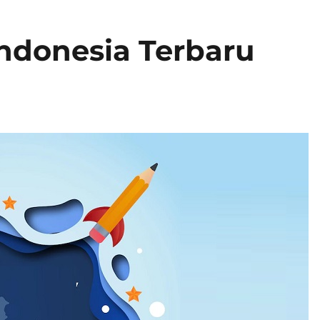
Indonesia Terbaru