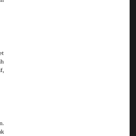
ah
et
ih
f,
n.
uk