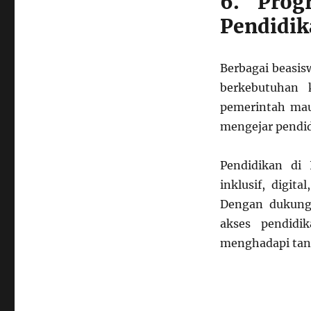
6. Prog
Pendidik
Berbagai beasis
berkebutuhan 
pemerintah mau
mengejar pendid
Pendidikan di 
inklusif, digit
Dengan dukung
akses pendidi
menghadapi tan