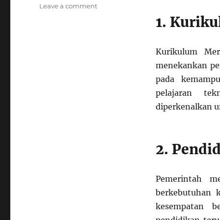
on
Leave a comment
Info
1. Kurik
Pendidikan
Indonesia
Terbaru
Kurikulum Me
Tahun
menekankan pemb
2025
pada kemampuan
pelajaran te
diperkenalkan u
2. Pendi
Pemerintah me
berkebutuhan k
kesempatan b