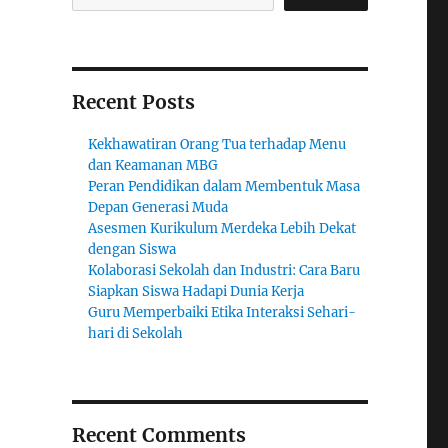
Recent Posts
Kekhawatiran Orang Tua terhadap Menu
dan Keamanan MBG
Peran Pendidikan dalam Membentuk Masa
Depan Generasi Muda
Asesmen Kurikulum Merdeka Lebih Dekat
dengan Siswa
Kolaborasi Sekolah dan Industri: Cara Baru
Siapkan Siswa Hadapi Dunia Kerja
Guru Memperbaiki Etika Interaksi Sehari-
hari di Sekolah
Recent Comments