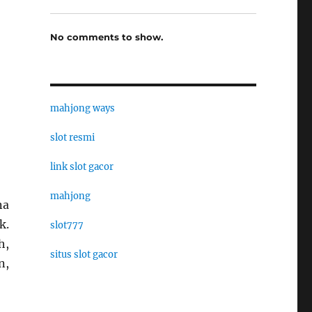
No comments to show.
mahjong ways
slot resmi
link slot gacor
mahjong
na
k.
slot777
h,
situs slot gacor
n,