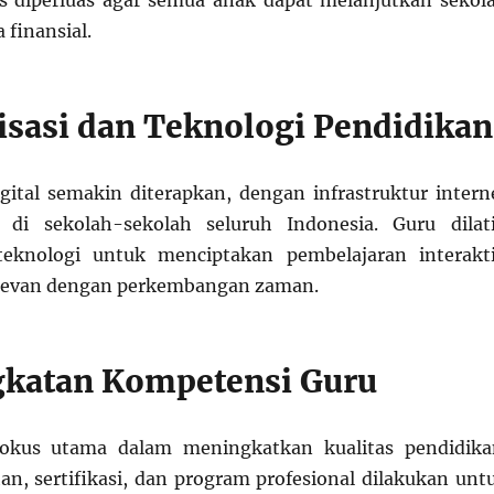
s diperluas agar semua anak dapat melanjutkan sekol
 finansial.
lisasi dan Teknologi Pendidikan
gital semakin diterapkan, dengan infrastruktur intern
 di sekolah-sekolah seluruh Indonesia. Guru dilat
knologi untuk menciptakan pembelajaran interakti
elevan dengan perkembangan zaman.
gkatan Kompetensi Guru
okus utama dalam meningkatkan kualitas pendidika
han, sertifikasi, dan program profesional dilakukan unt