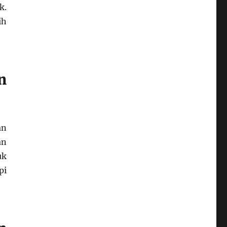
k.
ih
n
an
an
uk
pi