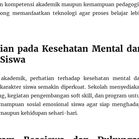
 kompetensi akademik maupun kemampuan pedagogi
rong memanfaatkan teknologi agar proses belajar leb
tian pada Kesehatan Mental da
 Siswa
i akademik, perhatian terhadap kesehatan mental d
arakter siswa semakin diperkuat. Sekolah menyediak
ng, kegiatan pengembangan soft skill, dan program unt
ampuan sosial emosional siswa agar siap menghada
 maupun kehidupan sehari-hari.