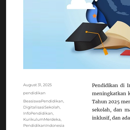
Posted
August 31, 2025
Pendidikan di 
on
Categories
pendidikan
meningkatkan ku
Tags
BeasiswaPendidikan
,
Tahun 2025 menj
DigitalisasiSekolah
,
sekolah, dan m
InfoPendidikan
,
inklusif, dan a
KurikulumMerdeka
,
PendidikanIndonesia