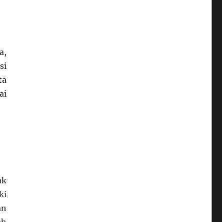
a,
si
ta
ai
ak
ki
an