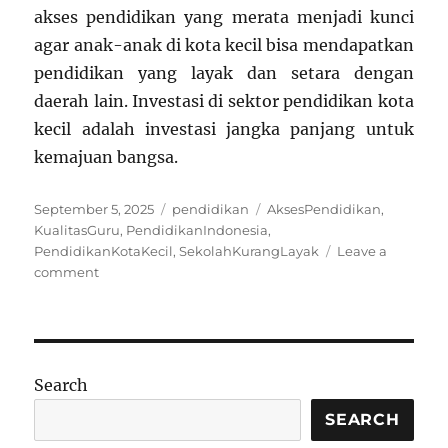
akses pendidikan yang merata menjadi kunci
agar anak-anak di kota kecil bisa mendapatkan
pendidikan yang layak dan setara dengan
daerah lain. Investasi di sektor pendidikan kota
kecil adalah investasi jangka panjang untuk
kemajuan bangsa.
Posted
Categories
Tags
September 5, 2025
pendidikan
AksesPendidikan
,
on
KualitasGuru
,
PendidikanIndonesia
,
PendidikanKotaKecil
,
SekolahKurangLayak
Leave a
on
comment
Pendidikan
di
Kota
Kecil
Indonesia:
Search
Masih
Banyak
SEARCH
yang