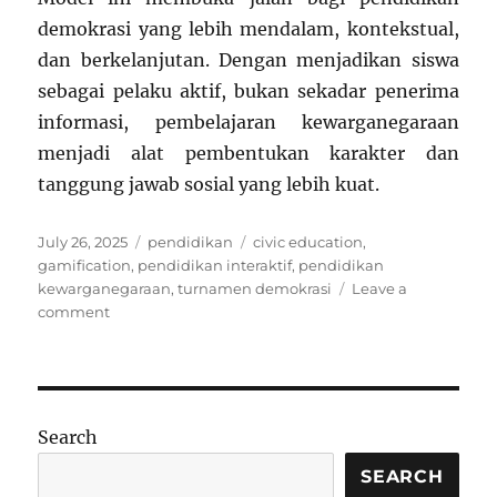
demokrasi yang lebih mendalam, kontekstual,
dan berkelanjutan. Dengan menjadikan siswa
sebagai pelaku aktif, bukan sekadar penerima
informasi, pembelajaran kewarganegaraan
menjadi alat pembentukan karakter dan
tanggung jawab sosial yang lebih kuat.
Posted
Categories
Tags
July 26, 2025
pendidikan
civic education
,
on
gamification
,
pendidikan interaktif
,
pendidikan
kewarganegaraan
,
turnamen demokrasi
Leave a
on
comment
Gamified
Civic
Education:
Mengubah
Pelajaran
Search
Kewarganegaraan
Menjadi
SEARCH