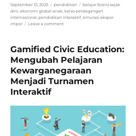
Posted
Categories
Tags
September 15, 2025
pendidikan
belajar bisnis sejak
on
dini
,
ekonomi global anak
,
kelas perdagangan
internasional
,
pendidikan interaktif
,
simulasi ekspor
on
impor
Leave a comment
Kelas
Perdagangan
Internasional:
Gamified Civic Education:
Anak
Mensimulasikan
Mengubah Pelajaran
Ekspor-
Kewarganegaraan
Impor
Menjadi Turnamen
Interaktif