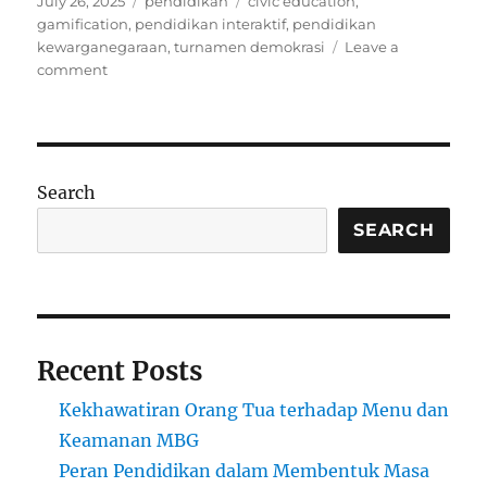
July 26, 2025
pendidikan
civic education
,
on
gamification
,
pendidikan interaktif
,
pendidikan
kewarganegaraan
,
turnamen demokrasi
Leave a
on
comment
Gamified
Civic
Education:
Mengubah
Pelajaran
Search
Kewarganegaraan
Menjadi
SEARCH
Turnamen
Interaktif
Recent Posts
Kekhawatiran Orang Tua terhadap Menu dan
Keamanan MBG
Peran Pendidikan dalam Membentuk Masa