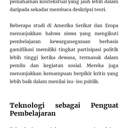
pemahaman kontekstual yang jauh lebih dalam
daripada sekadar membaca deskripsi teori.
Beberapa studi di Amerika Serikat dan Eropa
menunjukkan bahwa siswa yang mengikuti
pembelajaran kewarganegaraan berbasis
gamifikasi memiliki tingkat partisipasi politik
lebih tinggi ketika dewasa, termasuk dalam
pemilu dan kegiatan sosial. Mereka juga
menunjukkan kemampuan berpikir kritis yang
lebih baik dalam menilai isu-isu publik.
Teknologi sebagai Penguat
Pembelajaran