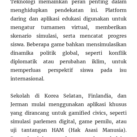
Teknologi memainkan peran penting dalam
menghidupkan pendekatan ini. Platform
daring dan aplikasi edukasi digunakan untuk
mengatur turnamen virtual, memberikan
skenario simulasi, serta mencatat progres
siswa. Beberapa game bahkan mensimulasikan
dinamika politik global, seperti konflik
diplomatik atau perubahan iklim, untuk
memperluas perspektif siswa pada isu
internasional.
Sekolah di Korea Selatan, Finlandia, dan
Jerman mulai menggunakan aplikasi khusus
yang dirancang untuk gamified civics, seperti
simulasi parlemen digital, game pemilu, atau
uji tantangan HAM (Hak Asasi Manusia).