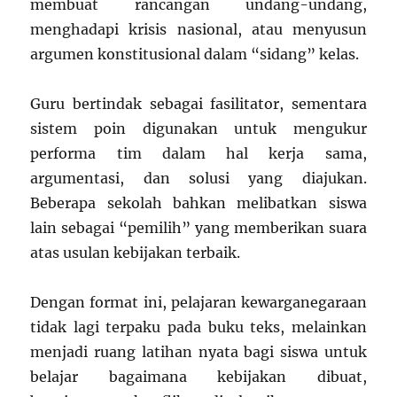
membuat rancangan undang-undang,
menghadapi krisis nasional, atau menyusun
argumen konstitusional dalam “sidang” kelas.
Guru bertindak sebagai fasilitator, sementara
sistem poin digunakan untuk mengukur
performa tim dalam hal kerja sama,
argumentasi, dan solusi yang diajukan.
Beberapa sekolah bahkan melibatkan siswa
lain sebagai “pemilih” yang memberikan suara
atas usulan kebijakan terbaik.
Dengan format ini, pelajaran kewarganegaraan
tidak lagi terpaku pada buku teks, melainkan
menjadi ruang latihan nyata bagi siswa untuk
belajar bagaimana kebijakan dibuat,