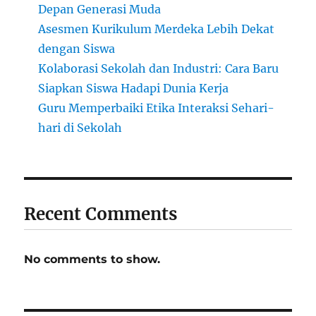
Depan Generasi Muda
Asesmen Kurikulum Merdeka Lebih Dekat
dengan Siswa
Kolaborasi Sekolah dan Industri: Cara Baru
Siapkan Siswa Hadapi Dunia Kerja
Guru Memperbaiki Etika Interaksi Sehari-
hari di Sekolah
Recent Comments
No comments to show.