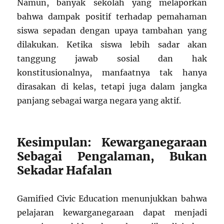
Namun, banyak sekolah yang melaporkan
bahwa dampak positif terhadap pemahaman
siswa sepadan dengan upaya tambahan yang
dilakukan. Ketika siswa lebih sadar akan
tanggung jawab sosial dan hak
konstitusionalnya, manfaatnya tak hanya
dirasakan di kelas, tetapi juga dalam jangka
panjang sebagai warga negara yang aktif.
Kesimpulan: Kewarganegaraan
Sebagai Pengalaman, Bukan
Sekadar Hafalan
Gamified Civic Education menunjukkan bahwa
pelajaran kewarganegaraan dapat menjadi