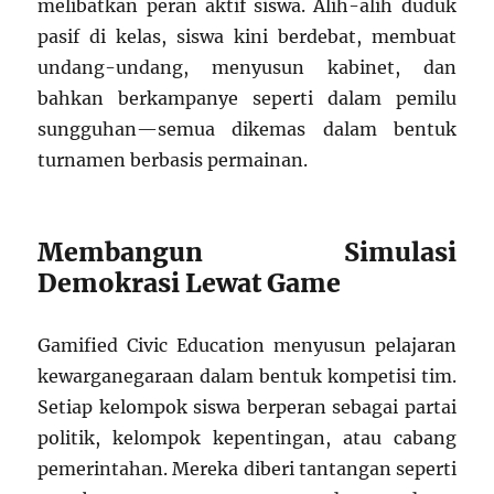
melibatkan peran aktif siswa. Alih-alih duduk
pasif di kelas, siswa kini berdebat, membuat
undang-undang, menyusun kabinet, dan
bahkan berkampanye seperti dalam pemilu
sungguhan—semua dikemas dalam bentuk
turnamen berbasis permainan.
Membangun Simulasi
Demokrasi Lewat Game
Gamified Civic Education menyusun pelajaran
kewarganegaraan dalam bentuk kompetisi tim.
Setiap kelompok siswa berperan sebagai partai
politik, kelompok kepentingan, atau cabang
pemerintahan. Mereka diberi tantangan seperti