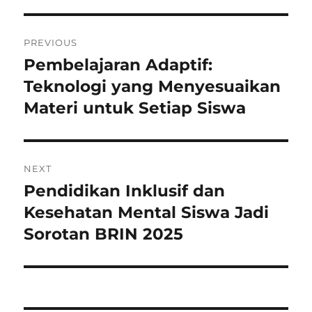
Post
PREVIOUS
navigation
Pembelajaran Adaptif:
Previous
post:
Teknologi yang Menyesuaikan
Materi untuk Setiap Siswa
NEXT
Pendidikan Inklusif dan
Next
post:
Kesehatan Mental Siswa Jadi
Sorotan BRIN 2025