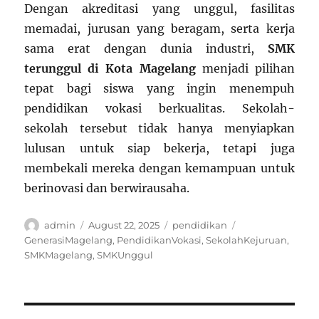
Dengan akreditasi yang unggul, fasilitas
memadai, jurusan yang beragam, serta kerja
sama erat dengan dunia industri,
SMK
terunggul di Kota Magelang
menjadi pilihan
tepat bagi siswa yang ingin menempuh
pendidikan vokasi berkualitas. Sekolah-
sekolah tersebut tidak hanya menyiapkan
lulusan untuk siap bekerja, tetapi juga
membekali mereka dengan kemampuan untuk
berinovasi dan berwirausaha.
Author
Posted
Categories
Tags
admin
August 22, 2025
pendidikan
on
GenerasiMagelang
,
PendidikanVokasi
,
SekolahKejuruan
,
SMKMagelang
,
SMKUnggul