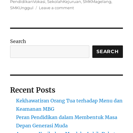
on
PendidikanVokasi
,
SekolahKejuruan
,
SMKMagelang
,
on
SMKUnggul
Leave a comment
SMK
Terunggul
di
Kota
Magelang,
Search
Jawa
Tengah:
SEARCH
Pilar
Vokasi
Unggul
di
Tengah
Recent Posts
Kota
Sejuk
Kekhawatiran Orang Tua terhadap Menu dan
Keamanan MBG
Peran Pendidikan dalam Membentuk Masa
Depan Generasi Muda