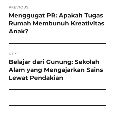
Post
PREVIOUS
navigation
Menggugat PR: Apakah Tugas
Previous
post:
Rumah Membunuh Kreativitas
Anak?
NEXT
Belajar dari Gunung: Sekolah
Next
post:
Alam yang Mengajarkan Sains
Lewat Pendakian