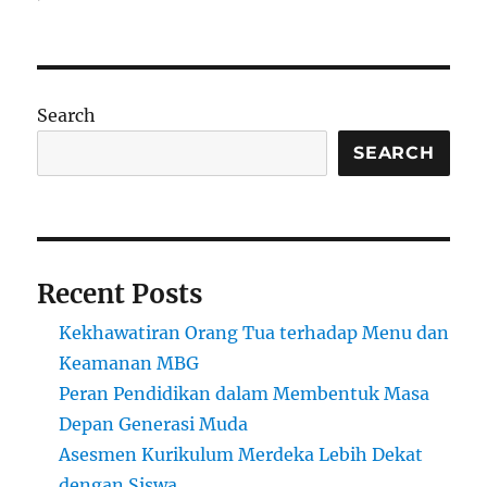
Pendi
Berbas
Buday
Lokal:
Mengh
Search
Nilai
Tradisi
SEARCH
di
Sekol
Forma
Recent Posts
Kekhawatiran Orang Tua terhadap Menu dan
Keamanan MBG
Peran Pendidikan dalam Membentuk Masa
Depan Generasi Muda
Asesmen Kurikulum Merdeka Lebih Dekat
dengan Siswa