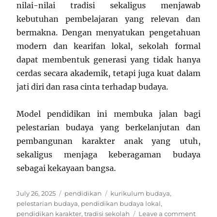
nilai-nilai tradisi sekaligus menjawab
kebutuhan pembelajaran yang relevan dan
bermakna. Dengan menyatukan pengetahuan
modern dan kearifan lokal, sekolah formal
dapat membentuk generasi yang tidak hanya
cerdas secara akademik, tetapi juga kuat dalam
jati diri dan rasa cinta terhadap budaya.
Model pendidikan ini membuka jalan bagi
pelestarian budaya yang berkelanjutan dan
pembangunan karakter anak yang utuh,
sekaligus menjaga keberagaman budaya
sebagai kekayaan bangsa.
Posted
Categories
Tags
July 26, 2025
pendidikan
kurikulum budaya
,
on
pelestarian budaya
,
pendidikan budaya lokal
,
on
pendidikan karakter
,
tradisi sekolah
Leave a comment