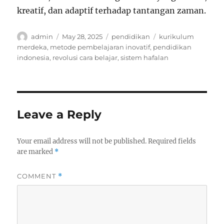
kreatif, dan adaptif terhadap tantangan zaman.
Author
Posted
Categories
Tags
admin
May 28, 2025
pendidikan
kurikulum
on
merdeka
,
metode pembelajaran inovatif
,
pendidikan
indonesia
,
revolusi cara belajar
,
sistem hafalan
Leave a Reply
Your email address will not be published.
Required fields
are marked
*
COMMENT
*