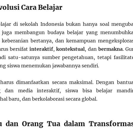
olusi Cara Belajar
elajar di sekolah Indonesia bukan hanya soal mengub
pi juga membangun budaya belajar yang menumbuhk
u, keberanian bertanya, dan kemampuan mengeksploras
rus bersifat
interaktif
,
kontekstual
, dan
bermakna
. Gu
adi satu-satunya sumber pengetahuan, tetapi fasilitat
g siswa menemukan jawabannya sendiri.
 harus dimanfaatkan secara maksimal. Dengan bantu
ng dan media interaktif, siswa bisa belajar mandir
al baru, dan berkolaborasi secara global.
u dan Orang Tua dalam Transformas
n