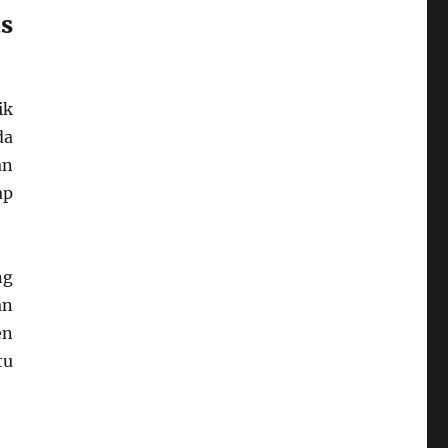
s
ik
da
an
ap
ng
an
en
tu