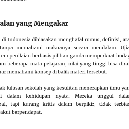
falan yang Mengakar
a di Indonesia dibiasakan menghafal rumus, definisi, at
 tanpa memahami maknanya secara mendalam. Uji
stem penilaian berbasis pilihan ganda memperkuat buda
am beberapa mata pelajaran, nilai yang tinggi bisa dira
ar memahami konsep di balik materi tersebut.
ak lulusan sekolah yang kesulitan menerapkan ilmu ya
ari dalam kehidupan nyata. Mereka unggul dal
al, tapi kurang kritis dalam berpikir, tidak terbia
takut berpendapat.