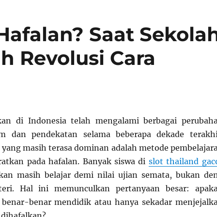
Hafalan? Saat Sekola
h Revolusi Cara
kan di Indonesia telah mengalami berbagai perubah
um dan pendekatan selama beberapa dekade terakhi
 yang masih terasa dominan adalah metode pembelajar
ratkan pada hafalan. Banyak siswa di
slot thailand gac
kan masih belajar demi nilai ujian semata, bukan de
ri. Hal ini memunculkan pertanyaan besar: apak
a benar-benar mendidik atau hanya sekadar menjejalk
 dihafalkan?