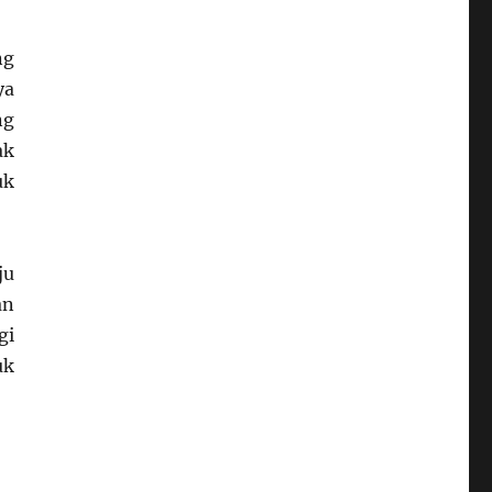
ng
ya
ng
ak
uk
ju
an
gi
uk