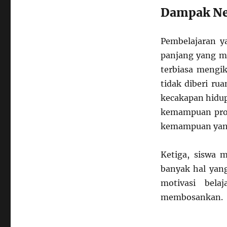
Dampak Neg
Pembelajaran y
panjang yang me
terbiasa mengi
tidak diberi rua
kecakapan hidup 
kemampuan prob
kemampuan yang 
Ketiga, siswa 
banyak hal yan
motivasi bela
membosankan.