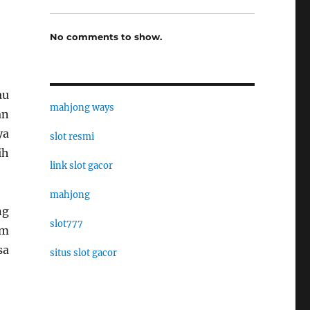
No comments to show.
au
mahjong ways
an
ya
slot resmi
ih
link slot gacor
mahjong
ng
slot777
am
sa
situs slot gacor