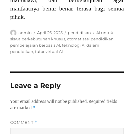
manusiawi, dan berkelanjutan agar
manfaatnya benar-benar terasa bagi semua
pihak.
Author
Posted
Categories
Tags
admin
April 26, 2025
pendidikan
AI untuk
on
siswa berkebutuhan khusus
,
otomatisasi pendidikan
,
pembelajaran berbasis AI
,
teknologi AI dalam
pendidikan
,
tutor virtual AI
Leave a Reply
Your email address will not be published.
Required fields
are marked
*
COMMENT
*