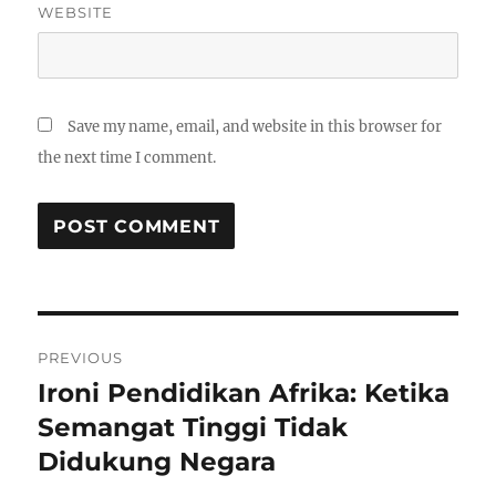
WEBSITE
Save my name, email, and website in this browser for
the next time I comment.
Post
PREVIOUS
navigation
Ironi Pendidikan Afrika: Ketika
Previous
post:
Semangat Tinggi Tidak
Didukung Negara