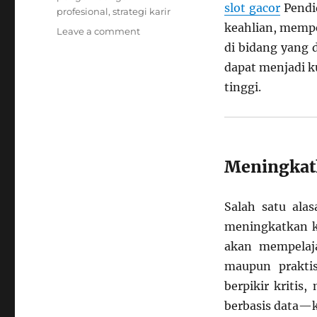
slot gacor
Pendi
profesional
,
strategi karir
keahlian, mempe
on
Leave a comment
Pendidikan
di bidang yang 
S2
dapat menjadi k
sebagai
tinggi.
Langkah
Strategis
Menuju
Karir
Impian
Meningkat
Salah satu ala
meningkatkan ko
akan mempelaja
maupun prakti
berpikir kritis
berbasis data—k