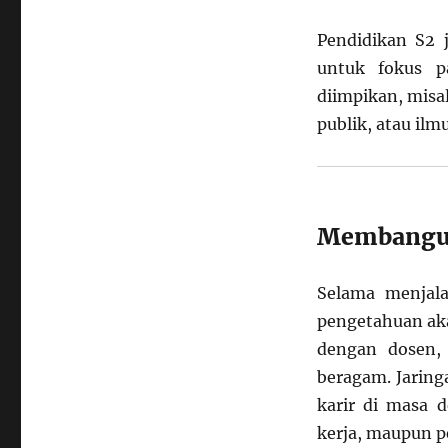
Pendidikan S2 
untuk fokus p
diimpikan, misa
publik, atau ilm
Membangun
Selama menjal
pengetahuan ak
dengan dosen, 
beragam. Jarin
karir di masa d
kerja, maupun p