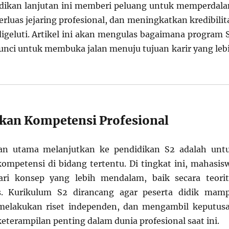
dikan lanjutan ini memberi peluang untuk memperdal
rluas jejaring profesional, dan meningkatkan kredibilit
digeluti. Artikel ini akan mengulas bagaimana program 
unci untuk membuka jalan menuju tujuan karir yang leb
kan Kompetensi Profesional
san utama melanjutkan ke pendidikan S2 adalah unt
mpetensi di bidang tertentu. Di tingkat ini, mahasis
ri konsep yang lebih mendalam, baik secara teorit
s. Kurikulum S2 dirancang agar peserta didik mam
, melakukan riset independen, dan mengambil keputus
eterampilan penting dalam dunia profesional saat ini.