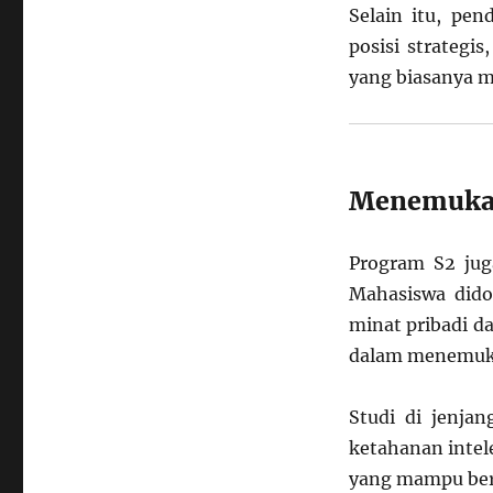
Selain itu, pen
posisi strategis
yang biasanya m
Menemukan
Program S2 jug
Mahasiswa dido
minat pribadi d
dalam menemukan
Studi di jenjan
ketahanan intel
yang mampu bert