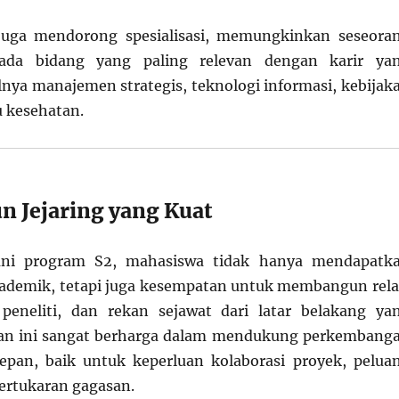
juga mendorong spesialisasi, memungkinkan seseora
ada bidang yang paling relevan dengan karir ya
lnya manajemen strategis, teknologi informasi, kebijak
u kesehatan.
 Jejaring yang Kuat
ani program S2, mahasiswa tidak hanya mendapatk
ademik, tetapi juga kesempatan untuk membangun rela
peneliti, dan rekan sejawat dari latar belakang ya
gan ini sangat berharga dalam mendukung perkembang
epan, baik untuk keperluan kolaborasi proyek, pelua
ertukaran gagasan.