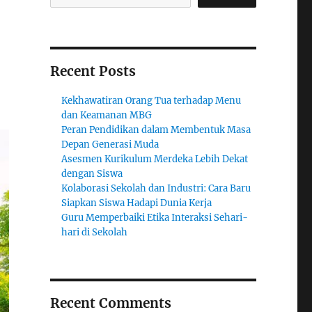
Recent Posts
Kekhawatiran Orang Tua terhadap Menu
dan Keamanan MBG
Peran Pendidikan dalam Membentuk Masa
Depan Generasi Muda
Asesmen Kurikulum Merdeka Lebih Dekat
dengan Siswa
Kolaborasi Sekolah dan Industri: Cara Baru
Siapkan Siswa Hadapi Dunia Kerja
Guru Memperbaiki Etika Interaksi Sehari-
hari di Sekolah
Recent Comments