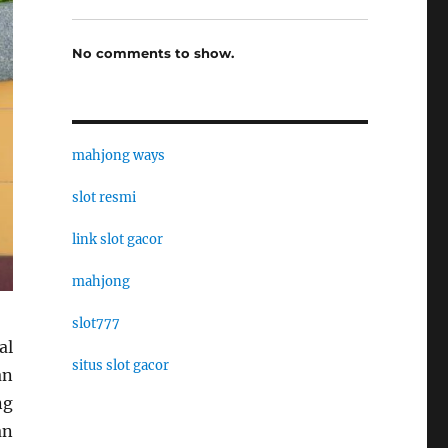
No comments to show.
mahjong ways
slot resmi
link slot gacor
mahjong
slot777
al
situs slot gacor
an
ng
an