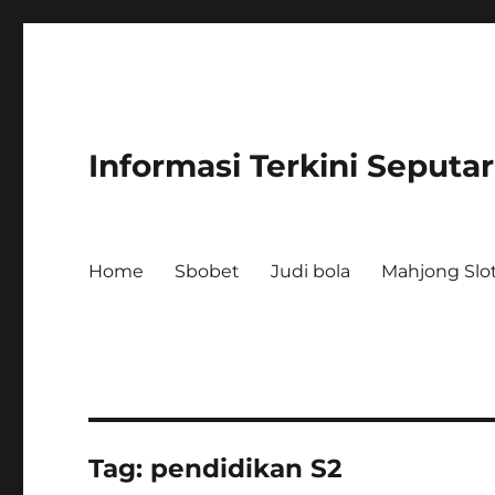
Informasi Terkini Seputa
Home
Sbobet
Judi bola
Mahjong Slo
Tag:
pendidikan S2