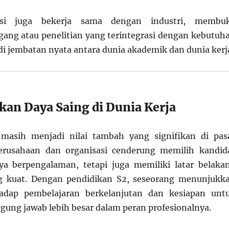
usi juga bekerja sama dengan industri, membu
ng atau penelitian yang terintegrasi dengan kebutuh
di jembatan nyata antara dunia akademik dan dunia kerj
an Daya Saing di Dunia Kerja
 masih menjadi nilai tambah yang signifikan di pas
Perusahaan dan organisasi cenderung memilih kandid
ya berpengalaman, tetapi juga memiliki latar belaka
g kuat. Dengan pendidikan S2, seseorang menunjukk
adap pembelajaran berkelanjutan dan kesiapan unt
ung jawab lebih besar dalam peran profesionalnya.