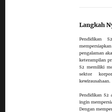
Langkah Ny
Pendidikan S
mempersiapkan s
pengalaman aka
keterampilan pr
S2 memiliki m
sektor korpo
kewirausahaan.
Pendidikan S2 a
ingin mempersia
Dengan memperk