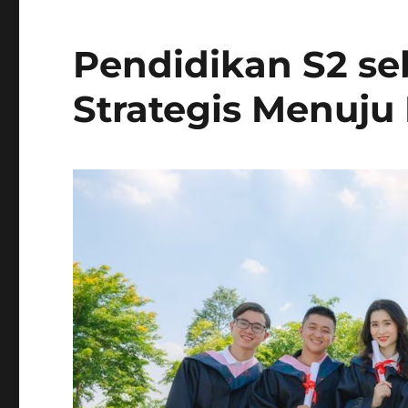
Pendidikan S2 s
Strategis Menuju 