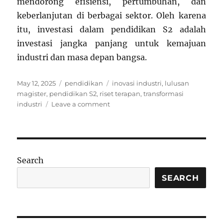
mendorong efisiensi, pertumbuhan, dan
keberlanjutan di berbagai sektor. Oleh karena
itu, investasi dalam pendidikan S2 adalah
investasi jangka panjang untuk kemajuan
industri dan masa depan bangsa.
Posted
Categories
Tags
May 12, 2025
pendidikan
inovasi industri
,
lulusan
on
magister
,
pendidikan S2
,
riset terapan
,
transformasi
on
industri
Leave a comment
Pendidikan
S2
sebagai
Katalisator
Inovasi
Search
dan
Perubahan
SEARCH
dalam
Industri