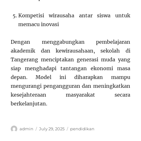
Kompetisi wirausaha antar siswa untuk
memacu inovasi
Dengan menggabungkan pembelajaran
akademik dan kewirausahaan, sekolah di
Tangerang menciptakan generasi muda yang
siap menghadapi tantangan ekonomi masa
depan. Model ini diharapkan mampu
mengurangi pengangguran dan meningkatkan
kesejahteraan masyarakat secara
berkelanjutan.
Author
Posted
Categories
admin
July 29, 2025
pendidikan
on