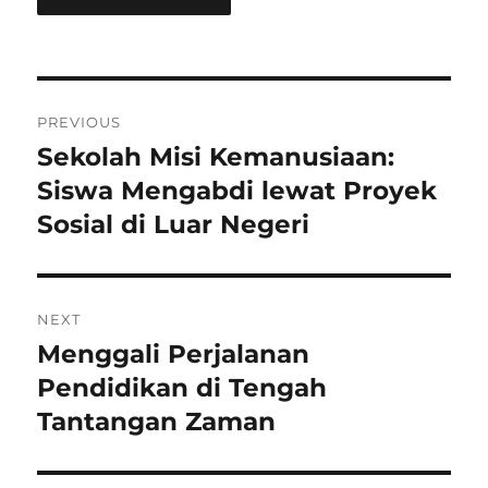
Post
PREVIOUS
navigation
Sekolah Misi Kemanusiaan:
Previous
post:
Siswa Mengabdi lewat Proyek
Sosial di Luar Negeri
NEXT
Menggali Perjalanan
Next
post:
Pendidikan di Tengah
Tantangan Zaman