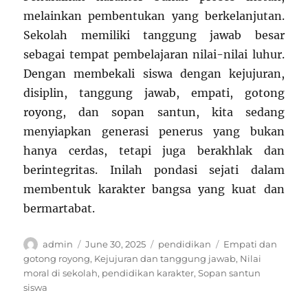
melainkan pembentukan yang berkelanjutan.
Sekolah memiliki tanggung jawab besar
sebagai tempat pembelajaran nilai-nilai luhur.
Dengan membekali siswa dengan kejujuran,
disiplin, tanggung jawab, empati, gotong
royong, dan sopan santun, kita sedang
menyiapkan generasi penerus yang bukan
hanya cerdas, tetapi juga berakhlak dan
berintegritas. Inilah pondasi sejati dalam
membentuk karakter bangsa yang kuat dan
bermartabat.
Author
Posted
Categories
Tags
admin
June 30, 2025
pendidikan
Empati dan
on
gotong royong
,
Kejujuran dan tanggung jawab
,
Nilai
moral di sekolah
,
pendidikan karakter
,
Sopan santun
siswa