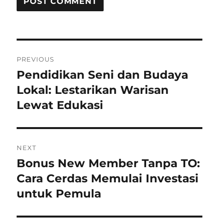
Post
PREVIOUS
navigation
Pendidikan Seni dan Budaya
Previous
post:
Lokal: Lestarikan Warisan
Lewat Edukasi
NEXT
Bonus New Member Tanpa TO:
Next
post:
Cara Cerdas Memulai Investasi
untuk Pemula