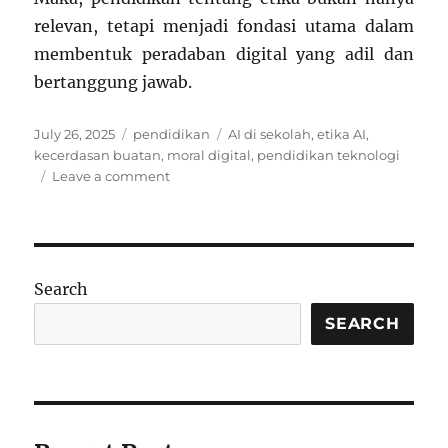
relevan, tetapi menjadi fondasi utama dalam
membentuk peradaban digital yang adil dan
bertanggung jawab.
Posted
Categories
Tags
July 26, 2025
pendidikan
AI di sekolah
,
etika AI
,
on
kecerdasan buatan
,
moral digital
,
pendidikan teknologi
on
Leave a comment
AI
Ethics
in
the
Classroom:
Search
Mengajarkan
Siswa
SEARCH
Kenapa
Robot
Butuh
Moral