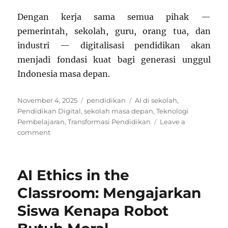
Dengan kerja sama semua pihak —
pemerintah, sekolah, guru, orang tua, dan
industri — digitalisasi pendidikan akan
menjadi fondasi kuat bagi generasi unggul
Indonesia masa depan.
Posted
Categories
Tags
November 4, 2025
pendidikan
AI di sekolah
,
on
Pendidikan Digital
,
sekolah masa depan
,
Teknologi
Pembelajaran
,
Transformasi Pendidikan
Leave a
on
comment
Inovasi
Pembelajaran
Berbasis
AI Ethics in the
Teknologi
di
Classroom: Mengajarkan
Indonesia
Siswa Kenapa Robot
2025:
Pendidikan