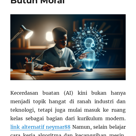
Butuh Moral
Semakin
Interaktif
dan
Merata
Kecerdasan buatan (AI) kini bukan hanya
menjadi topik hangat di ranah industri dan
teknologi, tetapi juga mulai masuk ke ruang
kelas sebagai bagian dari kurikulum modern.
link alternatif neymar88
Namun, selain belajar
cara kerja algoritma dan kecanggihan mesin,