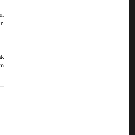
n.
an
ak
um