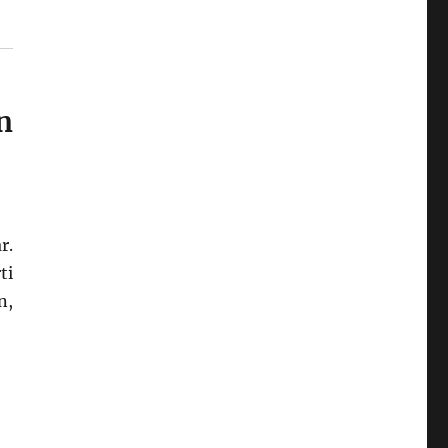
n
r.
ti
n,