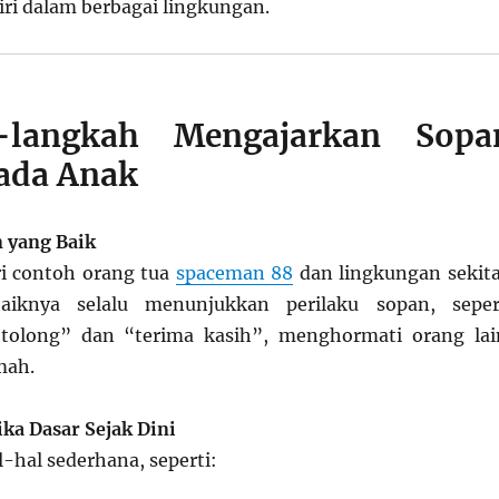
ri dalam berbagai lingkungan.
-langkah Mengajarkan Sopa
ada Anak
 yang Baik
ri contoh orang tua
spaceman 88
dan lingkungan sekita
aiknya selalu menunjukkan perilaku sopan, seper
olong” dan “terima kasih”, menghormati orang lai
mah.
ka Dasar Sejak Dini
-hal sederhana, seperti: