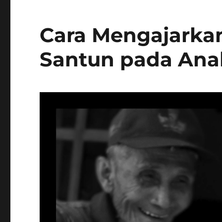
Cara Mengajarka
Santun pada Ana