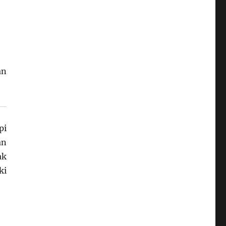
an
pi
an
ak
ki