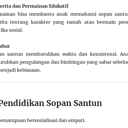
rita dan Permainan Edukatif
ermainan bisa membantu anak memahami sopan santu
erita tentang karakter yang ramah atau bermain per
ika sosial.
abar
pan santun membutuhkan waktu dan konsistensi. An
uhkan pengulangan dan bimbingan yang sabar sebel
menjadi kebiasaan.
Pendidikan Sopan Santun
emampuan bersosialisasi dan empati.